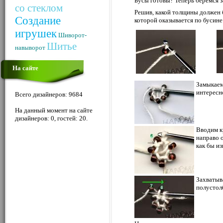
Бусы готовы? Теперь беремся з
со стеклом
Решив, какой толщины должен б
Создание
которой оказывается по бусине
игрушек
Шиворот-
Шитье
навыворот
На сайте
Замыкаем 
интересн
Всего дизайнеров: 9684
На данный момент на сайте
дизайнеров: 0, гостей: 20.
Вводим к
направо 
как бы и
Захватыв
полустол