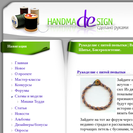
Рукоделие с пятой попытки | 
Навигация
Шитье, Бисероплетение.
Главная
Новое
Рукоделие с пятой попытки
О проекте
Мастер-классы
Зайдите 
жгутов –
Конкурсы
сил. Из 
Форумы
показыва
Схемы и модели
признаютс
Мишки Тедди
будут пр
Статьи
истории 
вязать б
Новости
Альбомы
Зайдите на тот же форум через 
недавно страдал и рассказывал,
Дизайнеры/бонусы
торчащих петель с бусинами, 
Опросы