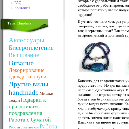
которые с удовольствием стала 
FAQ
свободное от работы время, ко
Контакты
четыре попытки у вас не получ
чудесно!
И учтите: тот, кто хоть раз у
Тэги: Handma
ожерелье, браслет, пояс, да не
такой серьезный шаг? Так посм
на кропотливый и приятный тр
Аксессуары
Бисероплетение
Вышивание
Вязание
Декорирование
одежды и обуви
Конечно, для создания таких у
Другие виды
предостаточно. Но для начала
например, однотонный жгут. И
handmade
Мишки
низания – не отрезая нитку от 
Подарки к
брать в тон бусинам, причем д
Тедди
лучше видны петли вязания. Ка
праздникам,
хлопчатобумажную пряжу типа 
поздравления
лучше бы они были крупными – 
срезать кончик нитки наискосок
Работа с бумагой
Высохнув, он ничем не уступит
Работа
Работа с металлом