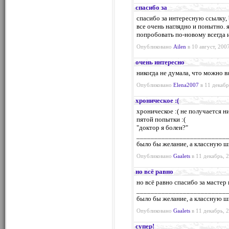
спасибо за
спасибо за интересную ссылку, 
все очень наглядно и понытно. 
попробовать по-новому всегда и
Опубликовано
Ailen
в 10 август, 200
очень интересно
никогда не думала, что можно в
Опубликовано
Elena2007
в 11 декабр
хроническое :(
хроническое :( не получается н
пятой попытки :(
"доктор я болен?"
_________________________
было бы желание, а классную ш
Опубликовано
Gaalets
в 11 декабрь, 
но всё равно
но всё равно спасибо за мастер к
_________________________
было бы желание, а классную ш
Опубликовано
Gaalets
в 11 декабрь, 
супер!