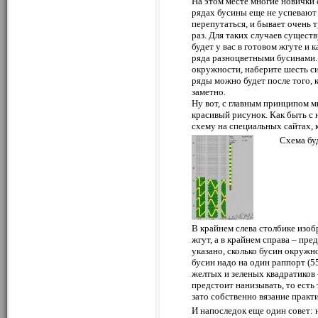
На этом месте многие новички
рядах бусины еще не успевают
перепутаться, и бывает очень 
раз. Для таких случаев существ
будет у вас в готовом жгуте и 
ряда разноцветными бусинами.
окружности, наберите шесть си
ряды можно будет после того, 
заметно.
Ну вот, с главным принципом м
красивый рисунок. Как быть с
схему на специальных сайтах, 
Схема буд
В крайнем слева столбике изоб
жгут, а в крайнем справа – пр
указано, сколько бусин окружно
бусин надо на один раппорт (5
желтых и зеленых квадратиков 
предстоит нанизывать, то есть 
зато собственно вязание практ
И напоследок еще один совет: 