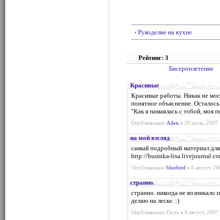
‹ Рукоделие на кухне
Рейтинг: 3
Бисероплетение
Красивые
Красивые работы. Никак не могл
понятное объяснение. Осталось
"Как я намаялась с тобой, моя п
Опубликовано
Ailen
в 28 июль, 2007 
на мой взгляд
самый подробный материал для
http://businka-lisa.livejournal.
Опубликовано
bluebird
в 8 август, 20
странно.
странно. никогда не возникало 
делаю на леске. :)
Опубликовано Гость в 8 август, 2007 