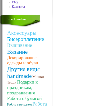
FAQ
Контакты
Тэги: Handma
Аксессуары
Бисероплетение
Вышивание
Вязание
Декорирование
одежды и обуви
Другие виды
handmade
Мишки
Подарки к
Тедди
праздникам,
поздравления
Работа с бумагой
Работа
Работа с металлом