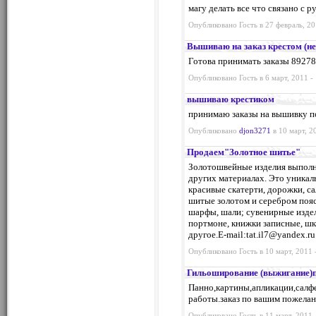
магу делать все что связано с
Опубликовано Гость в 27 февраль, 20
Вышиваю на заказ крестом (не
Готова принимать заказы 8927
Опубликовано Гость в 6 март, 2011 -
вышиваю крестиком
принимаю заказы на вышивку п
Опубликовано
djon3271
в 10 март, 2
Продаем"Золотное шитье"
Золотошвейные изделия выполн
других материалах. Это уникал
красивые скатерти, дорожки, са
шитые золотом и серебром пояса
шарфы, шали; сувенирные издели
портмоне, книжки записные, шк
другое.E-mail:
tat.il7@yandex.ru
Опубликовано Гость в 10 март, 2011 
Гильоширование (выжигание)п
Панно,картины,апликации,салф
работы.заказ по вашим пожела
Опубликовано Гость в 11 март, 2011 