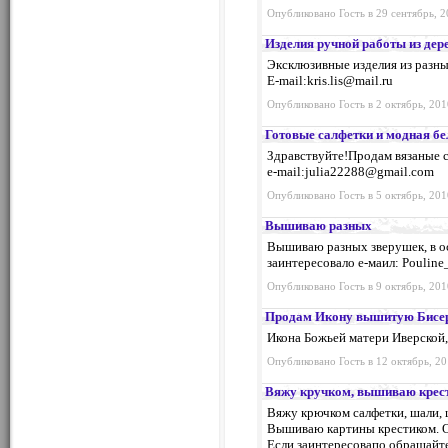
Опубликовано Гость в 29 сентябрь, 2
Изделия ручной работы из дер
Эксклюзивные изделия из разны
E-mail:
kris.lis@mail.ru
Опубликовано Гость в 2 октябрь, 201
Готовые салфетки и модная б
Здравствуйте!Продам вязаные с
е-mail:
julia22288@gmail.com
Опубликовано Гость в 5 октябрь, 201
Вышиваю разных
Вышиваю разных зверушек, в ос
заинтересовало е-маил:
Pouline
Опубликовано Гость в 9 октябрь, 201
Продам Икону вышитую Бисе
Икона Божьей матери Иверской,
Опубликовано Гость в 12 октябрь, 20
Вяжу кручком, вышиваю крес
Вяжу крючком салфетки, шали,
Вышиваю картины крестиком. О
Если заинтересовапо обращайт