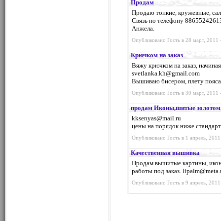
Продам
Продаю тонкие, кружевные, сал
Связь по телефону 88655242613
Анжела.
Опубликовано Гость в 28 март, 2011 
Крючком на заказ
Вяжу крючком на заказ, начиная
svetlanka.kh@gmail.com
Вышиваю бисером, плету пояса 
Опубликовано Гость в 30 март, 2011 
продам Иконы,шитые золотом
kksenyas@mail.ru
цены на порядок ниже стандар
Опубликовано Гость в 1 апрель, 2011
Качественная вышивка
Продам вышитые картины, икон
работы под заказ.
lipalm@meta.
Опубликовано Гость в 9 апрель, 2011