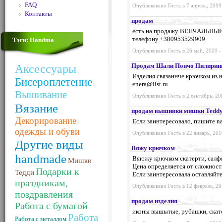
FAQ
Опубликовано Гость в 7 апрель, 2009
Контакты
продам
есть на продажу ВЕНЧАЛЬНЫЕ 
телефону +380953529909
Тэги: Handma
Опубликовано Гость в 26 май, 2009 -
Продам Шали Пончо Пилирин
Аксессуары
Изделия связаннче крючком из 
Бисероплетение
enera@list.ru
Вышивание
Опубликовано Гость в 2 сентябрь, 20
Вязание
продам вышивки мишки Tedd
Декорирование
Если заинтересовало, пишите
n
одежды и обуви
Опубликовано Гость в 22 январь, 201
Другие виды
Вяжу крючком
handmade
Вяюжу крючком скатерти, салфе
Мишки
Цена определяется от сложност
Подарки к
Тедди
Если заинтересовала оставляйт
праздникам,
Опубликовано Гость в 12 февраль, 20
поздравления
продам изделия
Работа с бумагой
иконы вышытые, рубашки, скате
Работа
Работа с металлом