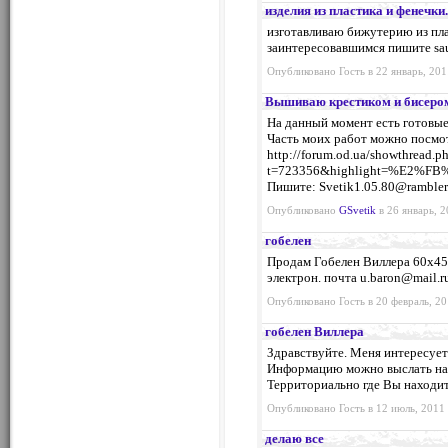
изделия из пластика и фенечки.
изготавливаю бижутерию из плас
заинтересовавшимся пишите
sa
Опубликовано Гость в 22 январь, 201
Вышиваю крестиком и бисеро
На данный момент есть готовые
Часть моих работ можно посмот
http://forum.od.ua/showthread.p
t=723356&highlight=%E2
Пишите:
Svetik1.05.80@rambler
Опубликовано
GSvetik
в 26 январь, 2
гобелен
Продам Гобелен Виллера 60х45
электрон. почта
u.baron@mail.r
Опубликовано Гость в 20 февраль, 20
гобелен Виллера
Здравствуйте. Меня интересует
Информацию можно выслать н
Территориально где Вы находи
Опубликовано Гость в 12 июль, 2011 
делаю все