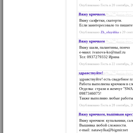
Опубликовано Гость в 20 сентябрь, 2
Вяжу крючком.
Вяжу салфетки, скатерти.
Если заинтересовало то пишите
Опубликовано
Zh_oluyshka
в 20 сент
Вяжу крючком
Вяжу шали, палантины, пончо
е-маил:
ivanova-ko@mail.ru
Тел: 0937279332 Ирина
Опубликовано Гость в 22 сентябрь, 2
здравствуйте!
здравствуйте! есть свадебное п
Работа выполнена крючком в сл
Отделка: стрази и жемчуг "SW
0987346075!
Также выполняю любые работы н
Опубликовано Гость в 28 сентябрь, 2
Вяжу крючком, вышиваю крес
Вяжу крючком: купальники, салф
Вышивка любой сложности.
е-mail:
natawylka@bigmir.net