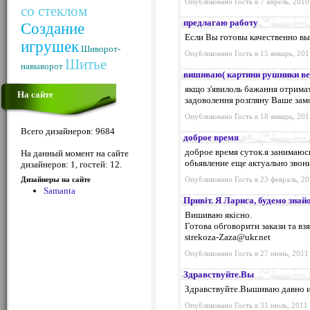
Опубликовано Гость в 7 апрель, 2010
со стеклом
предлагаю работу
Создание
Если Вы готовы качественно в
игрушек
Шиворот-
Опубликовано Гость в 15 январь, 201
Шитье
навыворот
вишиваю( картини рушники вес
якщо з'явилоль бажання отримат
На сайте
задоволення розгляну Ваше зам
Опубликовано Гость в 18 январь, 201
Всего дизайнеров: 9684
доброе время
доброе время суток.я занимаюс
На данный момент на сайте
обьявление еще актуально звон
дизайнеров: 1, гостей: 12.
Дизайнеры на сайте
Опубликовано Гость в 23 февраль, 20
Samanta
Привіт. Я Лариса, будемо знай
Вишиваю якісно.
Готова обговорити закази та взя
strekoza-Zaza@ukr.net
Опубликовано Гость в 27 июнь, 2011 
Здравствуйте.Вы
Здравствуйте.Вышиваю давно и
Опубликовано Гость в 31 июль, 2011 