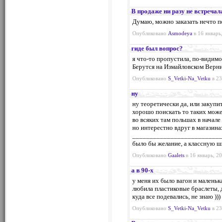
В продаже ни разу не встречал
Думаю, можно заказать нечто п
Опубликовано
Asmodeya
в 16 январь
гиде был вопрос?
я что-то пропустила, по-видимо
Берутся на Измайловском Вернис
Опубликовано
S_Vetki-Na_Vetku
в 23
ну
ну теоретически да, или закупи
хорошо поискать то таких може
во всяких там польшах в начале
но интерестно вдруг в магазина
_________________________
было бы желание, а классную ш
Опубликовано
Gaalets
в 16 январь, 20
а в 90-х
у меня их было вагон и маленьк
любила пластиковые браслеты, 
куда все подевались, не знаю )))
Опубликовано
S_Vetki-Na_Vetku
в 23