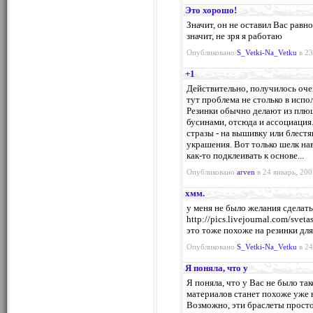
Это хорошо!
Значит, он не оставил Вас равн
значит, не зря я работаю
Опубликовано
S_Vetki-Na_Vetku
в 23
+1
Действительно, получилось очен
тут проблема не столько в испо
Резинки обычно делают из плю
бусинами, отсюда и ассоциация.
стразы - на вышивку или блест
украшения. Вот только шелк нав
как-то подклеивать к основе...
Опубликовано
arven
в 24 январь, 200
хмм.
у меня не было желания сдел
http://pics.livejournal.com/svet
это тоже похоже на резинки для
Опубликовано
S_Vetki-Na_Vetku
в 24
Я поняла, что у
Я поняла, что у Вас не было так
материалов станет похоже уже н
Возможно, эти браслеты просто