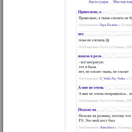
Аксессуары
Мастер-кл
Прикольно, а
Прикольно, а ткань елозить не 
Опубликовано
Гера Полина
в 16 янва
нет
пока не елозила )))
Опубликовано Гость в 23 январь, 200
вошла в роль
- всё интригую.
это я была.
нет, не елозит ткань, не елозит
Опубликовано
S_Vetki-Na_Vetku
в 23
А мне не очень
А мне не очень понравилось... п
Опубликовано Гость в 16 январь, 200
Похоже на
Похоже на резинку, потому что 
P.S. Это мой пост был
Опубликовано
Asmodeya
в 16 январь