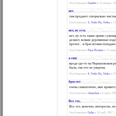
Опубликовано
Gaalets
в 16 январь, 20
нет
там продают специально чистые
Опубликовано
S_Vetki-Na_Vetku
в 23
нет, ну есть
нет, ну есть такие прямо сувен
делают, всякие деревянные изде
прочее... и браслетики попадаю
Опубликовано
Гера Полина
в 16 янва
а еще
вроде где-то на Черкизовском ры
была, так что не уверена
Опубликовано
S_Vetki-Na_Vetku
в 23
браслет
очень симпатично, мне нравитс
Опубликовано
chitachita
в 6 март, 20
Все это,
Все это, конечно, интересно, но
Опубликовано
Gelja
в 26 май, 2007 -