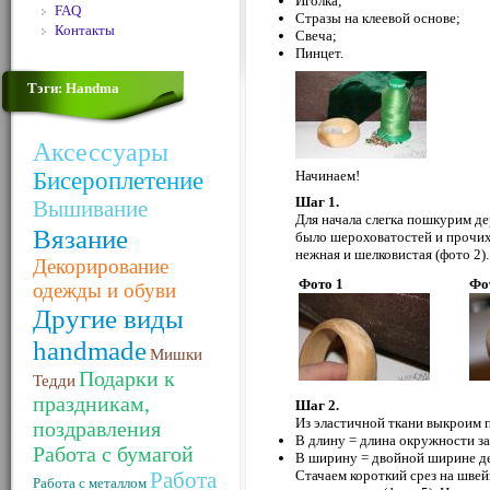
Иголка;
FAQ
Стразы на клеевой основе;
Контакты
Свеча;
Пинцет.
Тэги: Handma
Аксессуары
Бисероплетение
Начинаем!
Шаг 1.
Вышивание
Для начала слегка пошкурим д
Вязание
было шероховатостей и прочих 
нежная и шелковистая (фото 2).
Декорирование
Фото 1
Фо
одежды и обуви
Другие виды
handmade
Мишки
Подарки к
Тедди
праздникам,
Шаг 2.
Из эластичной ткани выкроим п
поздравления
В длину = длина окружности за
Работа с бумагой
В ширину = двойной ширине д
Работа
Стачаем короткий срез на швей
Работа с металлом