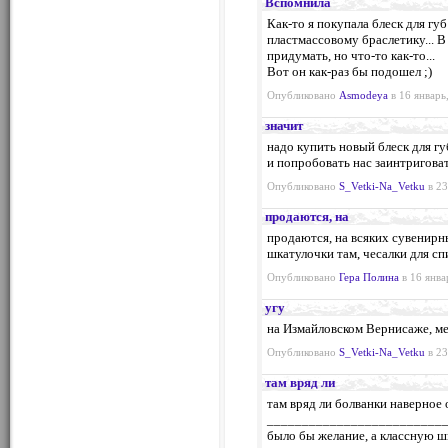
Вспомнила
Как-то я покупала блеск для губ
пластмассовому браслетику... В 
придумать, но что-то как-то...
Вот он как-раз бы подошел ;)
Опубликовано
Asmodeya
в 16 январь
значит
надо купить новый блеск для гу
и попробовать нас заинтригова
Опубликовано
S_Vetki-Na_Vetku
в 23
продаются, на
продаются, на всяких сувенирны
шкатулочки там, чесалки для спи
Опубликовано
Гера Полина
в 16 янва
угу
на Измайловском Вернисаже, мет
Опубликовано
S_Vetki-Na_Vetku
в 23
там вряд ли
там вряд ли болванки наверное 
_________________________
было бы желание, а классную ш