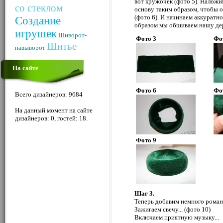
вот кружочек (фото 5). Налож
со стеклом
основу таким образом, чтобы 
(фото 6). И начинаем аккуратн
Создание
образом мы обшиваем нашу дер
игрушек
Шиворот-
Фото 3
Фо
Шитье
навыворот
На сайте
Фото 6
Фо
Всего дизайнеров: 9684
На данный момент на сайте
дизайнеров: 0, гостей: 18.
Фото 9
Шаг 3.
Теперь добавим немного романт
Зажигаем свечу... (фото 10)
Включаем приятную музыку...