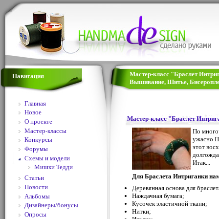
Мастер-класс "Браслет Интриг
Навигация
Вышивание, Шитье, Бисеропле
Главная
Новое
Мастер-класс "Браслет Интриг
О проекте
Мастер-классы
По много
ужасно П
Конкурсы
этот вос
Форумы
долгожда
Схемы и модели
Итак...
Мишки Тедди
Для Браслета Интриганки нам
Статьи
Новости
Деревянная основа для браслет
Наждачная бумага;
Альбомы
Кусочек эластичной ткани;
Дизайнеры/бонусы
Нитки;
Опросы