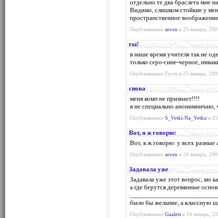
отдельно те два браслета мне 
Видимо, слишком стойкие у мен
пространственное воображение.
Опубликовано
arven
в 25 январь, 200
гы!
в наше время учителя так не од
только серо-сине-черное, никаки
Опубликовано Гость в 25 январь, 200
снова
меня комп не признает!!!!
я не специально анонимничаю, ч
Опубликовано
S_Vetki-Na_Vetku
в 25
Вот, я ж говорю:
Вот, я ж говорю: у всех разные
Опубликовано
arven
в 26 январь, 200
Задавала уже
Задавала уже этот вопрос, мо ка
а где берутся деревянные основ
_________________________
было бы желание, а классную ш
Опубликовано
Gaalets
в 16 январь, 20