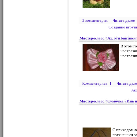
3 комментария
Читать далее
Создание игруш
Мастер-класс "Ах, эти бантики!.
В этом го
неотрази
неотрази
Комментариев: 1
Читать дале
Ак
Мастер-класс "Сумочка «Инь и
С приходом ле
потянешься за