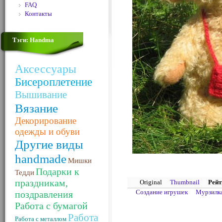
FAQ
Контакты
Тэги: Handma
Аксессуары
Бисероплетение
Вышивание
Вязание
Декорирование
одежды и обуви
Другие виды
handmade
Мишки
Подарки к
Тедди
праздникам,
Original
Thumbnail
Рейт
Создание игрушек
Мурзилк
поздравления
Работа с бумагой
Работа
Работа с металлом