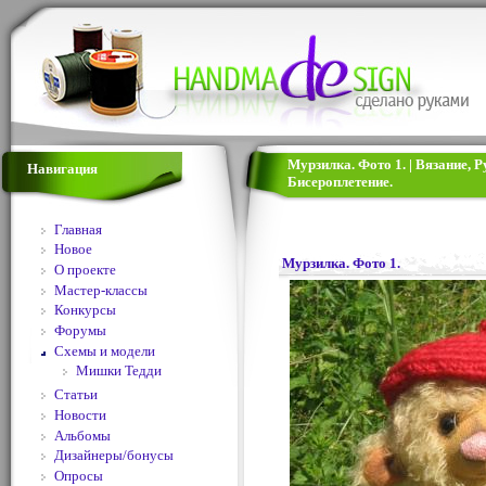
Мурзилка. Фото 1. | Вязание,
Навигация
Бисероплетение.
Главная
Новое
Мурзилка. Фото 1.
О проекте
Мастер-классы
Конкурсы
Форумы
Схемы и модели
Мишки Тедди
Статьи
Новости
Альбомы
Дизайнеры/бонусы
Опросы