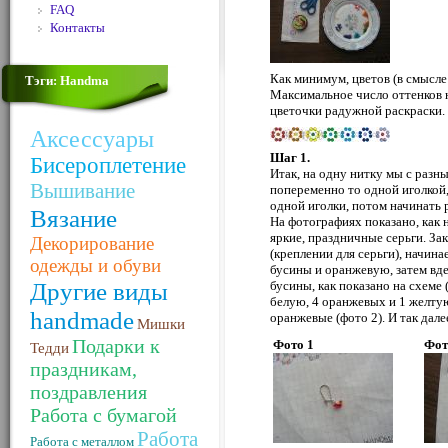
FAQ
Контакты
Как минимум, цветов (в смысле 
Тэги: Handma
Максимальное число оттенков н
цветочки радужной раскраски.
Аксессуары
Шаг 1.
Бисероплетение
Итак, на одну нитку мы с разн
Вышивание
попеременно то одной иголкой,
одной иголки, потом начинать 
Вязание
На фотографиях показано, как 
яркие, праздничные серьги. За
Декорирование
(креплении для серьги), начин
одежды и обуви
бусины и оранжевую, затем вде
Другие виды
бусины, как показано на схеме
белую, 4 оранжевых и 1 желтую
handmade
оранжевые (фото 2). И так дале
Мишки
Подарки к
Фото 1
Фот
Тедди
праздникам,
поздравления
Работа с бумагой
Работа
Работа с металлом