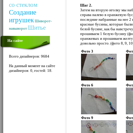
со стеклом
Шаг 2.
Затем на вторую иголку мы наб
Создание
справа налево в оранжевую буси
игрушек
последние набранные на нее 2 
Шиворот-
красные бусины, которые были
Шитье
навыворот
белой бусине, как бы навстречу
прошиваем 1 белую бусину (фот
оранжевых и прошиваем желтую 
На сайте
довольно просто. (фото 8, 9, 10
Фото 3
Фот
Всего дизайнеров: 9684
На данный момент на сайте
дизайнеров: 0, гостей: 18.
Фото 6
Фот
Фото 9
Фот