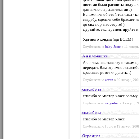
цветами были расшиты подушки 
для волос с хризантемами :)
Вспомнила об этой техники - ко
свадьбу, сделала себе браслет на
до сих пор в восторге! )
Дерзайте, эксперементируйте и 
_________________________
Удачного хэндмэйда ВСЕМ!
Опубликовано
baby-Jeine
в 11 январь
А я племяшке
А я племяшке заколку с таким ц
передать Вам огромное спасибо 
красивые розочки делать. :)
Опубликовано
arven
в 20 январь, 200
спасибо за
спасибо за мастер класс.возьму
Опубликовано
valyasher
в 3 август, 2
спасибо за
спасибо за мастер класс
Опубликовано Гость в 19 август, 200
Огромное