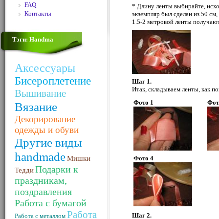
FAQ
* Длину ленты выбирайте, исхо
Контакты
экземпляр был сделан из 50 см
1.5-2 метровой ленты получаю
Тэги: Handma
Аксессуары
Бисероплетение
Шаг 1.
Итак, складываем ленты, как пок
Вышивание
Фото 1
Фот
Вязание
Декорирование
одежды и обуви
Другие виды
handmade
Мишки
Фото 4
Подарки к
Тедди
праздникам,
поздравления
Работа с бумагой
Работа
Шаг 2.
Работа с металлом