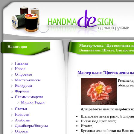
Мастер-класс "Цветок-лента на
Навигация
Вышивание, Шитье, Бисеропле
Главная
Новое
Мастер-класс "Цветок-лента н
О проекте
Мастер-классы
Рекоменд
обладате
Конкурсы
Форумы
Схемы и модели
Мишки Тедди
Статьи
Для работы нам понадобится:
Новости
Шелковые ленты разной ширины
Альбомы
Нитки под цвет лент;
Дизайнеры/бонусы
Иголка;
Бусинки или пайетки на Ваш вк
Опросы