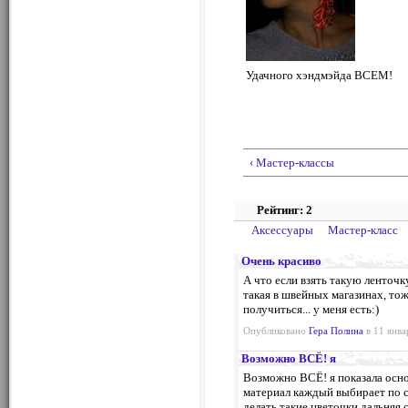
Удачного хэндмэйда ВСЕМ!
‹ Мастер-классы
Рейтинг: 2
Аксессуары
Мастер-класс
Очень красиво
А что если взять такую ленточк
такая в швейных магазинах, то
получиться... у меня есть:)
Опубликовано
Гера Полина
в 11 янва
Возможно ВСЁ! я
Возможно ВСЁ! я показала осно
материал каждый выбирает по с
делать такие цветочки дальняя 