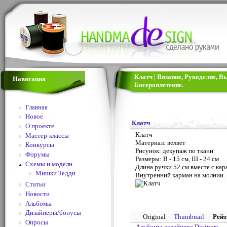
Клатч | Вязание, Рукоделие, 
Навигация
Бисероплетение.
Главная
Новое
Клатч
О проекте
Клатч
Мастер-классы
Материал: велвет
Конкурсы
Рисунок: декупаж по ткани
Форумы
Размеры: В - 15 см, Ш - 24 см
Схемы и модели
Длина ручки 52 см вместе с ка
Мишки Тедди
Внутренний карман на молнии.
Статьи
Новости
Альбомы
Дизайнеры/бонусы
Original
Thumbnail
Рейт
Опросы
Альбомы дизайнера Divinora