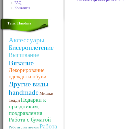
FAQ
Контакты
Тэги: Handma
Аксессуары
Бисероплетение
Вышивание
Вязание
Декорирование
одежды и обуви
Другие виды
handmade
Мишки
Подарки к
Тедди
праздникам,
поздравления
Работа с бумагой
Работа
Работа с металлом