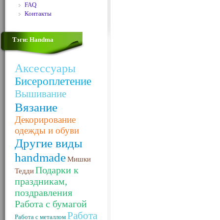
FAQ
Контакты
Тэги: Handma
Аксессуары
Бисероплетение
Вышивание
Вязание
Декорирование
одежды и обуви
Другие виды
handmade
Мишки
Подарки к
Тедди
праздникам,
поздравления
Работа с бумагой
Работа
Работа с металлом