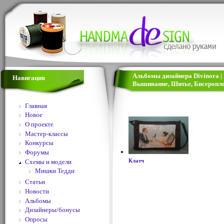
Альбомы дизайнера Divinora | 
Навигация
Вышивание, Шитье, Бисеропле
Главная
Новое
О проекте
Мастер-классы
Конкурсы
Форумы
Схемы и модели
Клатч
Мишки Тедди
Статьи
Новости
Альбомы
Дизайнеры/бонусы
Опросы