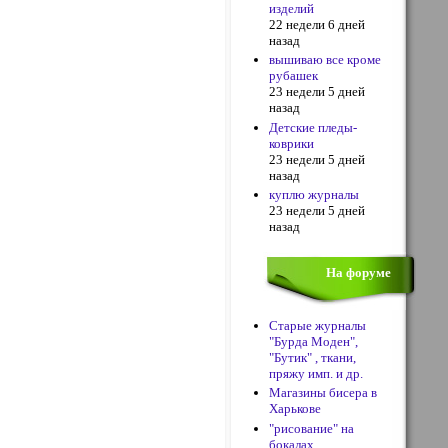
изделий
22 недели 6 дней
назад
вышиваю все кроме
рубашек
23 недели 5 дней
назад
Детские пледы-
коврики
23 недели 5 дней
назад
куплю журналы
23 недели 5 дней
назад
На форуме
Старые журналы
"Бурда Моден",
"Бутик" , ткани,
пряжу имп. и др.
Магазины бисера в
Харькове
"рисование" на
бокалах