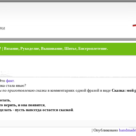
? | Вязание, Рукоделие, Вышивание, Шитье, Бисероплетение.
 Это
факт
.
зка стала явью?
 по приготовлению сказки
в комментариях одной фразой в виде
Сказка: мой 
ботать
,
о верить, и она появится
,
делать - пусть навсегда остается сказкой
.
| Опубликовано
handmade