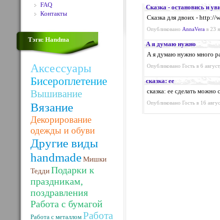
FAQ
Сказка - остановись и уви
Контакты
Сказка для двоих - http:/
Опубликовано
AnnaVera
в 23 я
Тэги: Handma
А я думаю нужно
А я думаю нужно много ра
Аксессуары
Опубликовано Гость в 6 август
Бисероплетение
сказка: ее
сказка: ее сделать можно 
Вышивание
Вязание
Опубликовано Гость в 16 авгус
Декорирование
одежды и обуви
Другие виды
handmade
Мишки
Подарки к
Тедди
праздникам,
поздравления
Работа с бумагой
Работа
Работа с металлом