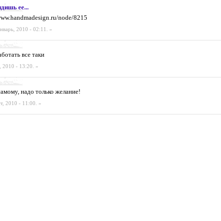
дишь ее...
/www.handmadesign.ru/node/8215
нварь, 2010 - 02:11.
»
ботать все таки
, 2010 - 13:20.
»
самому, надо только желание!
т, 2010 - 11:00.
»