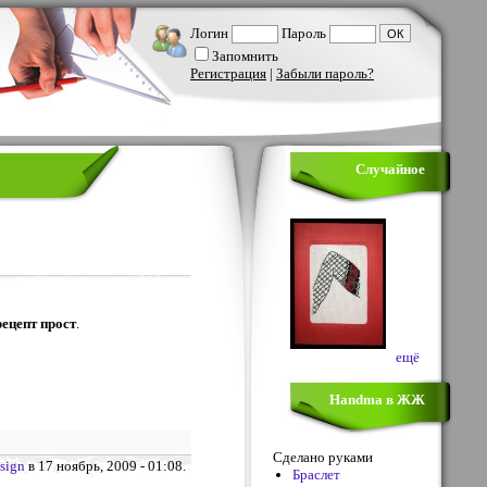
Логин
Пароль
Запомнить
Регистрация
|
Забыли пароль?
Случайное
рецепт прост
.
ещё
Handma в ЖЖ
Сделано руками
sign
в 17 ноябрь, 2009 - 01:08.
Браслет