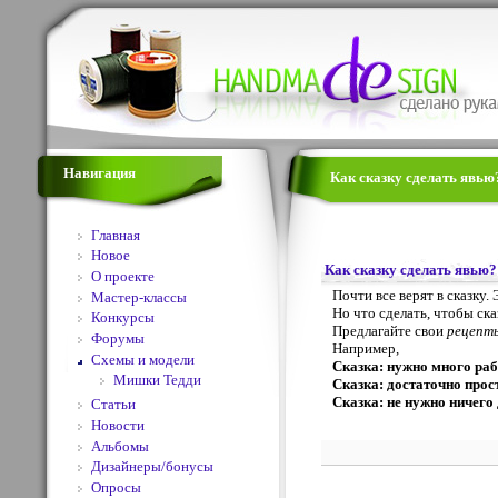
Навигация
Как сказку сделать явью
Главная
Новое
Как сказку сделать явью?
О проекте
Почти все верят в сказку.
Мастер-классы
Но что сделать, чтобы ска
Конкурсы
Предлагайте свои
рецепты
Форумы
Например,
Схемы и модели
Сказка: нужно много ра
Мишки Тедди
Сказка: достаточно прост
Сказка: не нужно ничего 
Статьи
Новости
Альбомы
Дизайнеры/бонусы
Опросы