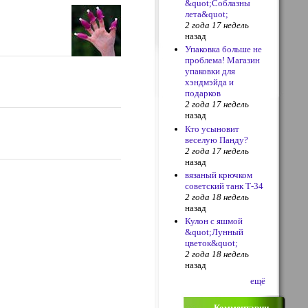
&quot;Соблазны
лета&quot;
2 года 17 недель
назад
Упаковка больше не
проблема! Магазин
упаковки для
хэндмэйда и
подарков
2 года 17 недель
назад
Кто усыновит
веселую Панду?
2 года 17 недель
назад
вязаный крючком
советский танк Т-34
2 года 18 недель
назад
Кулон с яшмой
&quot;Лунный
цветок&quot;
2 года 18 недель
назад
ещё
Комментарии