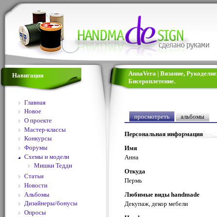
AnnaVera | Вязание, Рукодели
Навигация
Бисероплетение.
Главная
Новое
просмотреть
альбомы
О проекте
Мастер-классы
Персональная информация
Конкурсы
Форумы
Имя
Схемы и модели
Анна
Мишки Тедди
Откуда
Статьи
Пермь
Новости
Альбомы
Любимые виды handmade
Дизайнеры/бонусы
Декупаж, декор мебели
Опросы