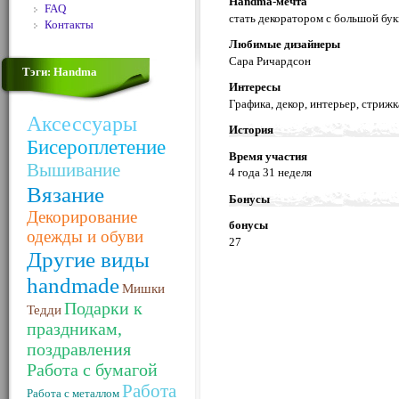
Handma-мечта
FAQ
стать декоратором с большой бу
Контакты
Любимые дизайнеры
Сара Ричардсон
Тэги: Handma
Интересы
Графика, декор, интерьер, стрижк
Аксессуары
История
Бисероплетение
Время участия
Вышивание
4 года 31 неделя
Вязание
Бонусы
Декорирование
бонусы
одежды и обуви
27
Другие виды
handmade
Мишки
Подарки к
Тедди
праздникам,
поздравления
Работа с бумагой
Работа
Работа с металлом