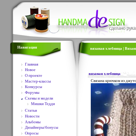
Навигация
вязаная хлебница | Вяза
Главная
Новое
вязаная хлебница
О проекте
Связана крючком из джут
Мастер-классы
Конкурсы
Форумы
Схемы и модели
Мишки Тедди
Статьи
Новости
Альбомы
Дизайнеры/бонусы
Опросы