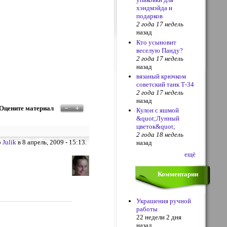
хэндмэйда и
подарков
2 года 17 недель
назад
Кто усыновит
веселую Панду?
2 года 17 недель
назад
вязаный крючком
советский танк Т-34
2 года 17 недель
назад
Оцените материал
Кулон с яшмой
&quot;Лунный
цветок&quot;
2 года 18 недель
о
Julik
в 8 апрель, 2009 - 15:13.
назад
ещё
Комментарии
Украшения ручной
работы
22 недели 2 дня
назад