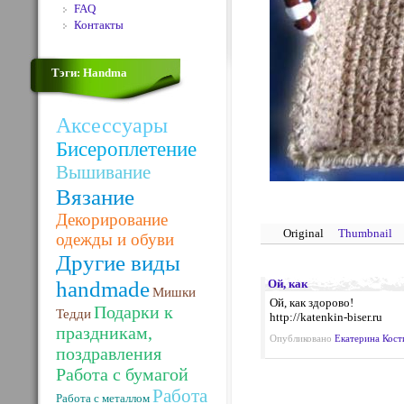
FAQ
Контакты
Тэги: Handma
Аксессуары
Бисероплетение
Вышивание
Вязание
Декорирование
Original
Thumbnail
одежды и обуви
Другие виды
handmade
Ой, как
Мишки
Ой, как здорово!
Подарки к
Тедди
http://katenkin-biser.ru
праздникам,
Опубликовано
Екатерина Кост
поздравления
Работа с бумагой
Работа
Работа с металлом