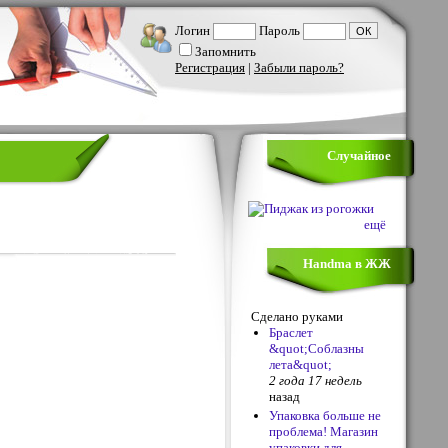
Логин
Пароль
Запомнить
Регистрация
|
Забыли пароль?
Случайное
ещё
Handma в ЖЖ
Сделано руками
Браслет
&quot;Соблазны
лета&quot;
2 года 17 недель
назад
Упаковка больше не
проблема! Магазин
упаковки для