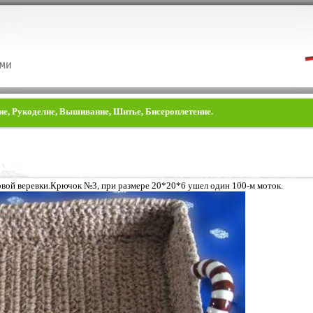
ние, Рукоделие, Вышивание, Шитье, Бисероплетение.
овой веревки.Крючок №3, при размере 20*20*6 ушел один 100-м моток.