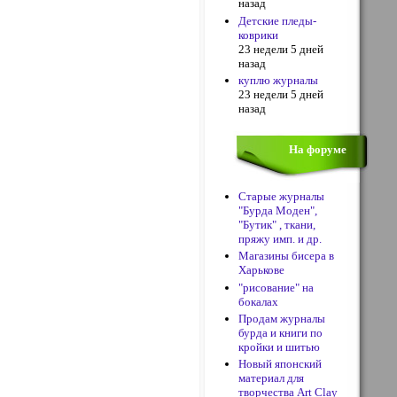
назад
Детские пледы-
коврики
23 недели 5 дней
назад
куплю журналы
23 недели 5 дней
назад
На форуме
Старые журналы
"Бурда Моден",
"Бутик" , ткани,
пряжу имп. и др.
Магазины бисера в
Харькове
"рисование" на
бокалах
Продам журналы
бурда и книги по
кройки и шитью
Новый японский
материал для
творчества Art Clay