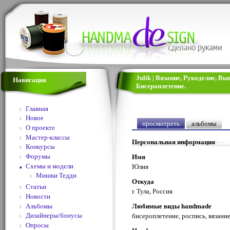
Julik | Вязание, Рукоделие, В
Навигация
Бисероплетение.
Главная
Новое
просмотреть
альбомы
О проекте
Мастер-классы
Персональная информация
Конкурсы
Форумы
Имя
Схемы и модели
Юлия
Мишки Тедди
Откуда
Статьи
г. Тула, Россия
Новости
Альбомы
Любимые виды handmade
Дизайнеры/бонусы
бисероплетение, роспись, вязание
Опросы