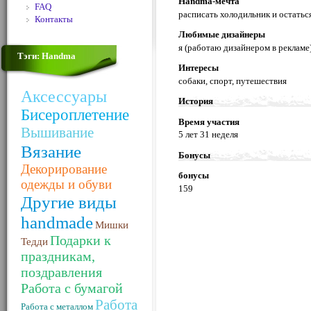
Handma-мечта
FAQ
расписать холодильник и остатьс
Контакты
Любимые дизайнеры
я (работаю дизайнером в рекламе
Тэги: Handma
Интересы
собаки, спорт, путешествия
Аксессуары
История
Бисероплетение
Время участия
Вышивание
5 лет 31 неделя
Вязание
Бонусы
Декорирование
бонусы
одежды и обуви
159
Другие виды
handmade
Мишки
Подарки к
Тедди
праздникам,
поздравления
Работа с бумагой
Работа
Работа с металлом