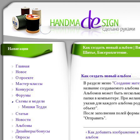
Как создать новый альбом | В
Навигация
Шитье, Бисероплетение.
Главная
Новое
Как создать новый альбом
О проекте
В разделе меню "
Создание мате
Мастер-классы
название создаваемого альбома 
Конкурсы
Альбомов может быть несколько
Форумы
папки в компьютере. При желан
Схемы и модели
указав для каждого альбома ро
Мишки Тедди
объект".
После заполнения полей формы 
Статьи
"Отправить".
Новости
Альбомы
Дизайнеры/бонусы
‹ Как добавить изображение в
альбом
Опросы