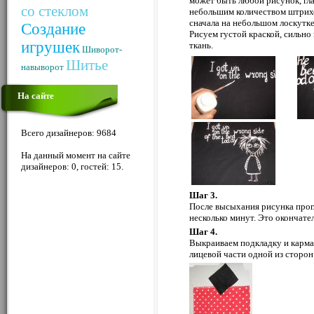
может быть любой рисунок, гла
со стеклом
небольшим количеством штрихо
сначала на небольшом лоскутке
Создание
Рисуем густой краской, сильно 
игрушек
ткань.
Шиворот-
Шитье
навыворот
На сайте
Всего дизайнеров: 9684
На данный момент на сайте
дизайнеров: 0, гостей: 15.
Шаг 3.
После высыхания рисунка прог
несколько минут. Это окончател
Шаг 4.
Выкраиваем подкладку и карма
лицевой части одной из сторон