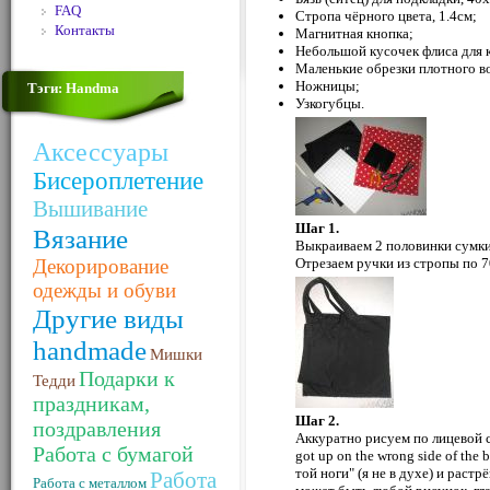
FAQ
Стропа чёрного цвета, 1.4см;
Контакты
Магнитная кнопка;
Небольшой кусочек флиса для 
Маленькие обрезки плотного во
Ножницы;
Тэги: Handma
Узкогубцы.
Аксессуары
Бисероплетение
Вышивание
Шаг 1.
Вязание
Выкраиваем 2 половинки сумки
Декорирование
Отрезаем ручки из стропы по 7
одежды и обуви
Другие виды
handmade
Мишки
Подарки к
Тедди
праздникам,
Шаг 2.
поздравления
Аккуратно рисуем по лицевой с
Работа с бумагой
got up on the wrong side of the 
той ноги" (я не в духе) и рас
Работа
Работа с металлом