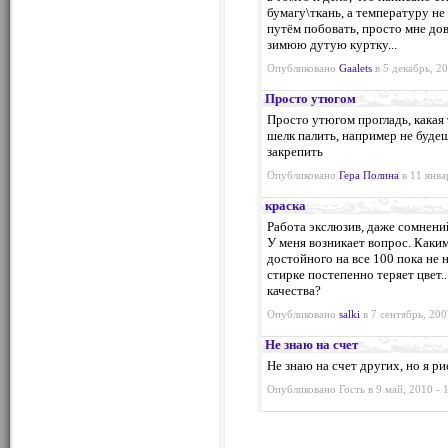
бумагу\ткань, а температуру не
путём побовать, просто мне до
зимюю дутую куртку...
Опубликовано
Gaalets
в 5 декабрь, 20
Просто утюгом
Просто утюгом прогладь, какая 
шелк палить, например не будеш
закрепить
Опубликовано
Гера Полина
в 11 янва
краска
Работа экслюзив, даже сомнени
У меня возникает вопрос. Каки
достойного на все 100 пока не 
стирке постепенно теряет цвет.
качества?
Опубликовано
salki
в 7 сентябрь, 200
Не знаю на счет
Не знаю на счет других, но я ри
Опубликовано Гость в 9 май, 2010 - 