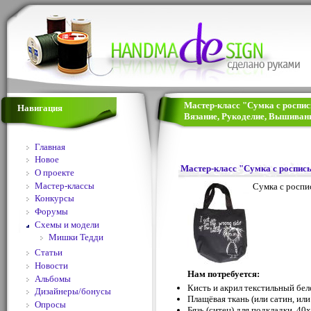
Мастер-класс "Сумка c роспи
Навигация
Вязание, Рукоделие, Вышивани
Главная
Новое
Мастер-класс "Сумка c роспис
О проекте
Мастер-классы
Сумка c роспи
Конкурсы
Форумы
Схемы и модели
Мишки Тедди
Статьи
Новости
Нам потребуется:
Альбомы
Кисть и акрил текстильный бел
Дизайнеры/бонусы
Плащёвая ткань (или сатин, или
Опросы
Бязь (ситец) для подкладки, 40