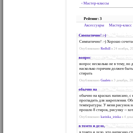
‹ Мастер-классы
Рейтинг: 3
Аксессуары
Мастер-класс
Симпатично! :-)
Симпатично! :-) Хорошо сочетае
Опубликовано
Redhill
в 24 ноябрь, 2
вопрос
вопрос несколько не в тему, но
насколько горячим должен быть
стирать
Опубликовано
Gaalets
в 3 декабрь, 20
обычно на
обычно на красках написано, с
прогладить для закрепления. О
температуры. У меня рисунок н
прошло 8 стирок, рисунку -- хо
Опубликовано
karinka_irinka
в 4 дека
в томто и дело,
в томто и дело, что написано ст