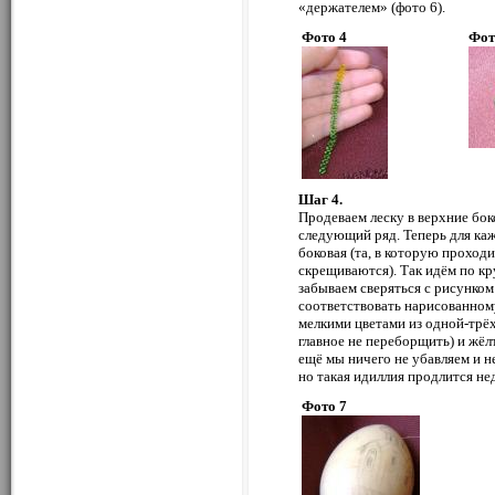
«держателем» (фото 6).
Фото 4
Фот
Шаг 4.
Продеваем леску в верхние бок
следующий ряд. Теперь для каж
боковая (та, в которую проходи
скрещиваются). Так идём по кру
забываем сверяться с рисунком
соответствовать нарисованному
мелкими цветами из одной-трёх
главное не переборщить) и жёлта
ещё мы ничего не убавляем и н
но такая идиллия продлится не
Фото 7