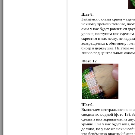
Шаг 8.
Займёмся окнами храма – сдела
ночному времени тёмные, поэ
окна у нас будет равняться дв
уровне, поступим так: сделаем
скрестим в них леску, не надев
возвращаемся к обычному плет
бисер в церквушке. На этом ж
линию под центральным окном
Фото 12
Шаг 9.
Выплетаем центральное окно и 
сводим их к одной (фото 13). З
сделав в них вкрапления из дву
крыше. Она у нас будет алая, ч
должно, но у нас же ночь необы
что берём ярко-красный бисер и