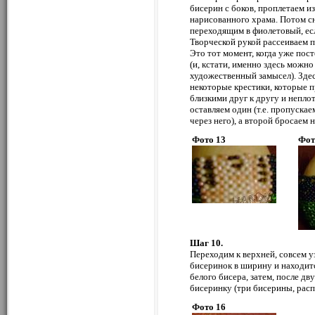
бисерин с боков, проплетаем и
нарисованного храма. Потом с
переходящим в фиолетовый, есл
Творческой рукой рассеиваем по
Это тот момент, когда уже по
(и, кстати, именно здесь можно
художественный замысел). Зде
некоторые крестики, которые 
близкими друг к другу и непло
оставляем один (т.е. пропускае
через него), а второй бросаем 
Фото 13
Фот
Шаг 10.
Переходим к верхней, совсем уз
бисеринок в ширину и находитс
белого бисера, затем, после дву
бисеринку (три бисерины, расп
Фото 16