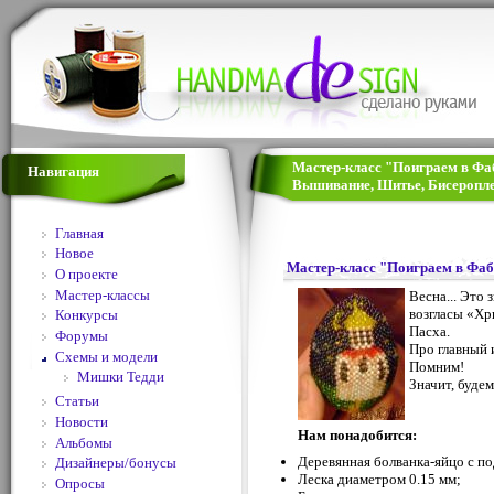
Мастер-класс "Поиграем в Фаб
Навигация
Вышивание, Шитье, Бисеропле
Главная
Новое
Мастер-класс "Поиграем в Фа
О проекте
Мастер-классы
Весна... Это 
возгласы «Хри
Конкурсы
Пасха.
Форумы
Про главный
Схемы и модели
Помним!
Мишки Тедди
Значит, будем
Статьи
Новости
Нам понадобится:
Альбомы
Деревянная болванка-яйцо с по
Дизайнеры/бонусы
Леска диаметром 0.15 мм;
Опросы