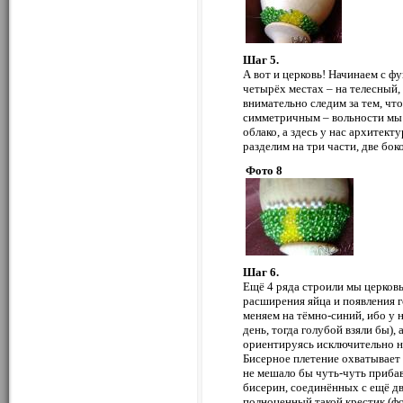
Шаг 5.
А вот и церковь! Начинаем с фу
четырёх местах – на телесный,
внимательно следим за тем, чт
симметричным – вольности мы 
облако, а здесь у нас архитект
разделим на три части, две бок
Фото 8
Шаг 6.
Ещё 4 ряда строили мы церковь
расширения яйца и появления г
меняем на тёмно-синий, ибо у 
день, тогда голубой взяли бы), а
ориентируясь исключительно н
Бисерное плетение охватывает 
не мешало бы чуть-чуть прибав
бисерин, соединённых с ещё дв
полноценный такой крестик (фо