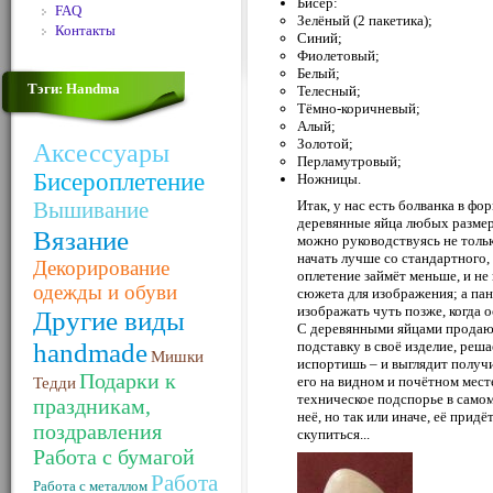
Бисер:
FAQ
Зелёный (2 пакетика);
Контакты
Синий;
Фиолетовый;
Белый;
Тэги: Handma
Телесный;
Тёмно-коричневый;
Алый;
Золотой;
Аксессуары
Перламутровый;
Бисероплетение
Ножницы.
Вышивание
Итак, у нас есть болванка в ф
деревянные яйца любых размер
Вязание
можно руководствуясь не тольк
начать лучше со стандартного,
Декорирование
оплетение займёт меньше, и не
одежды и обуви
сюжета для изображения; а па
изображать чуть позже, когда о
Другие виды
С деревянными яйцами продают
handmade
подставку в своё изделие, реша
Мишки
испортишь – и выглядит получи
Подарки к
его на видном и почётном месте
Тедди
техническое подспорье в самом
праздникам,
неё, но так или иначе, её придё
поздравления
скупиться...
Работа с бумагой
Работа
Работа с металлом