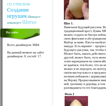
со стеклом
Создание
игрушек
Шиворот-
Шитье
навыворот
Шаг 1.
Намечаем будущий рисунок. Во
традиционный крест, буквы ХВ
На сайте
можно создать из бисера пейза
свою фантазию в абстракциони
Выбор за вами. Плести наобум 
Всего дизайнеров: 9684
никуда. Есть вариант – прорис
будущего рисунка, так, чтобы 
На данный момент на сайте
Может быть, начать действител
дизайнеров: 0, гостей: 17.
другой, может быть, чуть мене
эскиз карандашом на самом яйц
не вдаёмся, тем более, что на
можно и не передать, но конт
своём мастер-классе я предлаг
ночным пейзажем с церквушкой 
на Нерли). Прорисовываем лини
ней, тропинку и деревца, в том
разглядывать-то его благодарн
Фото 2