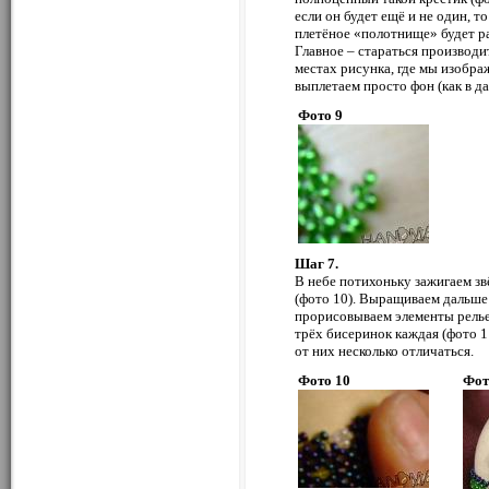
если он будет ещё и не один, 
плетёное «полотнище» будет р
Главное – стараться производи
местах рисунка, где мы изображ
выплетаем просто фон (как в да
Фото 9
Шаг 7.
В небе потихоньку зажигаем зв
(фото 10). Выращиваем дальше 
прорисовываем элементы релье
трёх бисеринок каждая (фото 11
от них несколько отличаться.
Фото 10
Фот