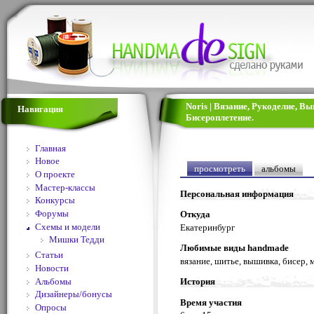
Noris | Вязание, Рукоделие, В
Навигация
Бисероплетение.
Главная
Новое
просмотреть
альбомы
О проекте
Мастер-классы
Персональная информация
Конкурсы
Форумы
Откуда
Схемы и модели
Екатеринбург
Мишки Тедди
Любимые виды handmade
Статьи
вязание, шитье, вышивка, бисер, 
Новости
Альбомы
История
Дизайнеры/бонусы
Время участия
Опросы