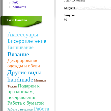
6 лет 15 недель
FAQ
Контакты
Бонусы
бонусы
50
Тэги: Handma
Аксессуары
Бисероплетение
Вышивание
Вязание
Декорирование
одежды и обуви
Другие виды
handmade
Мишки
Подарки к
Тедди
праздникам,
поздравления
Работа с бумагой
Работа
Работа с металлом