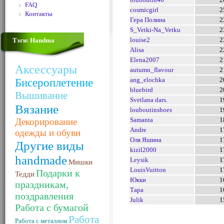
FAQ
cosmicgirl
2
Контакты
Гера Полина
2
S_Vetki-Na_Vetku
2
louise2
2
Тэги: Handma
Alisa
2
Elena2007
2
Аксессуары
autumn_flavour
2
ang_elochka
2
Бисероплетение
bluebird
2
Вышивание
Svetlana dars.
1
Вязание
louboutinshoes
1
Samanta
1
Декорирование
Andre
1
одежды и обуви
Оля Яшина
1
Другие виды
kizil2000
1
handmade
Leysik
1
Мишки
LouisVuitton
1
Подарки к
Тедди
Юкки
1
праздникам,
Тара
1
поздравления
Julik
1
Работа с бумагой
Работа
Работа с металлом