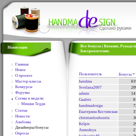
Все бонусы | Вязание, Рукоде
Навигация
Бисероплетение.
Главная
Новое
Пользователь
Бонусы
О проекте
Мастер-классы
handma
61
Конкурсы
Svetlana2007
20
Форумы
admin
14
Схемы и модели
Gaalets
8
Мишки Тедди
handmadesign
7
Статьи
Екатерина Костинская
3
Новости
christianlouboutin
3
Альбомы
Kelpie
2
Дизайнеры/бонусы
Asmodeya
2
Опросы
louboutin46
2