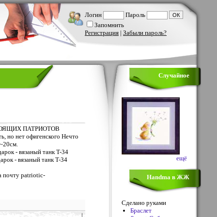
Логин
Пароль
Запомнить
Регистрация
|
Забыли пароль?
Случайное
ТОЯЩИХ ПАТРИОТОВ
 но нет офигенского Нечто
 ~20см.
ещё
почту patriotic-
Handma в ЖЖ
Сделано руками
Браслет
|