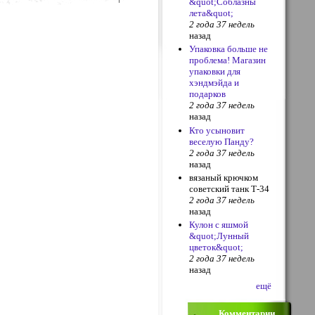
&quot;Соблазны
лета&quot;
2 года 37 недель
назад
Упаковка больше не
проблема! Магазин
упаковки для
хэндмэйда и
подарков
2 года 37 недель
назад
Кто усыновит
веселую Панду?
2 года 37 недель
назад
вязаный крючком
советский танк Т-34
2 года 37 недель
назад
Кулон с яшмой
&quot;Лунный
цветок&quot;
2 года 37 недель
назад
ещё
Комментарии