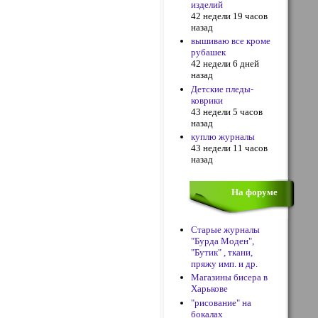
изделий
42 недели 19 часов
назад
вышиваю все кроме
рубашек
42 недели 6 дней
назад
Детские пледы-
коврики
43 недели 5 часов
назад
куплю журналы
43 недели 11 часов
назад
На форуме
Старые журналы
"Бурда Моден",
"Бутик" , ткани,
пряжу имп. и др.
Магазины бисера в
Харькове
"рисование" на
бокалах