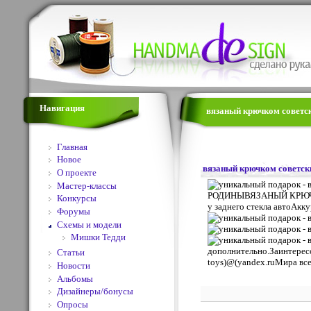
Навигация
вязаный крючком советск
Главная
Новое
вязаный крючком советск
О проекте
Мастер-классы
РОДИНЫВЯЗАНЫЙ КРЮЧКОМ 
Конкурсы
у заднего стекла автоАкк
Форумы
Схемы и модели
Мишки Тедди
дополнительно.Заинтересо
Статьи
toys)@(yandex.ruМира вс
Новости
Альбомы
Дизайнеры/бонусы
Опросы