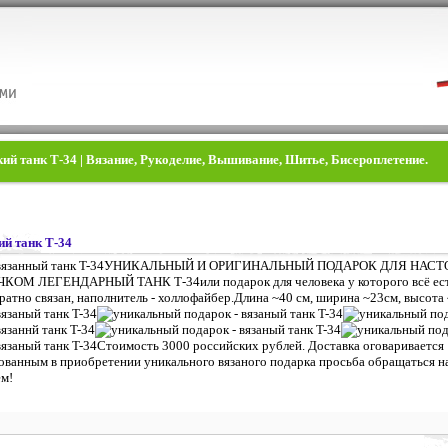
ий танк Т-34 | Вязание, Рукоделие, Вышивание, Шитье, Бисероплетение.
ий танк Т-34
УНИКАЛЬНЫЙ И ОРИГИНАЛЬНЫЙ ПОДАРОК ДЛЯ НАС
ЛЕГЕНДАРНЫЙ ТАНК Т-34или подарок для человека у которого всё есть,
уратно связан, наполнитель - холлофайбер.Длина ~40 см, ширина ~23см, высота
Стоимость 3000 российских рублей. Доставка оговаривается
ванным в приобретении уникального вязаного подарка просьба обращаться на 
ем!