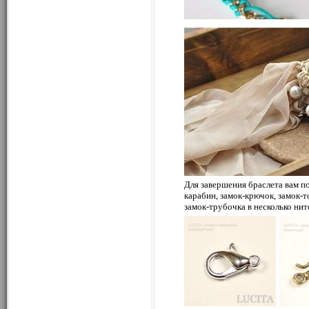
Для завершения браслета вам п
карабин, замок-крючок, замок-т
замок-трубочка в несколько нит