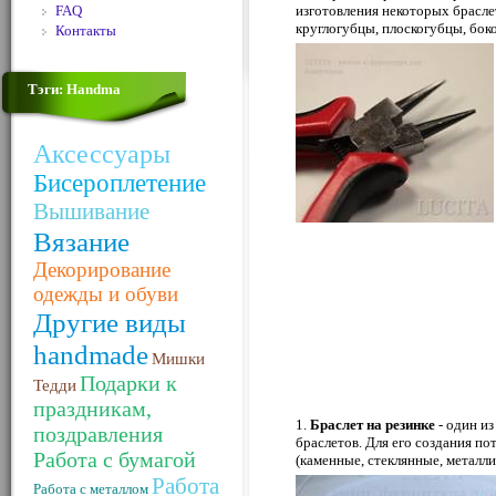
FAQ
изготовления некоторых брасл
круглогубцы, плоскогубцы, бок
Контакты
Тэги: Handma
Аксессуары
Бисероплетение
Вышивание
Вязание
Декорирование
одежды и обуви
Другие виды
handmade
Мишки
Подарки к
Тедди
праздникам,
1.
Браслет на резинке
- один и
поздравления
браслетов. Для его создания по
Работа с бумагой
(каменные, стеклянные, металли
Работа
Работа с металлом