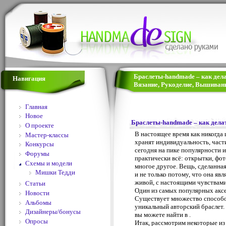
Браслеты-handmade – как делат
Навигация
Вязание, Рукоделие, Вышивани
Главная
Новое
Браслеты-handmade – как делат
О проекте
В настоящее время как никогда
Мастер-классы
хранят индивидуальность, част
Конкурсы
сегодня на пике популярности и
Форумы
практически всё: открытки, фот
Схемы и модели
многое другое. Вещь, сделанна
Мишки Тедди
и не только потому, что она явл
живой, с настоящими чувствами,
Статьи
Один из самых популярных аксе
Новости
Cуществует множество способов
Альбомы
уникальный авторский браслет
Дизайнеры/бонусы
вы можете найти в .
Опросы
Итак, рассмотрим некоторые из 