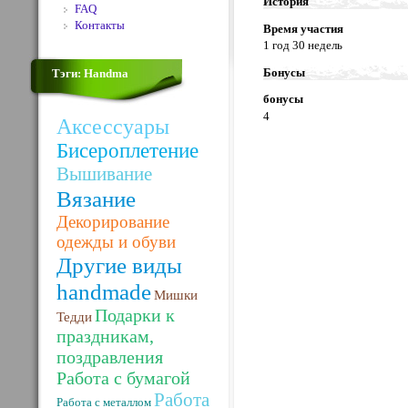
История
FAQ
Контакты
Время участия
1 год 30 недель
Бонусы
Тэги: Handma
бонусы
4
Аксессуары
Бисероплетение
Вышивание
Вязание
Декорирование
одежды и обуви
Другие виды
handmade
Мишки
Подарки к
Тедди
праздникам,
поздравления
Работа с бумагой
Работа
Работа с металлом