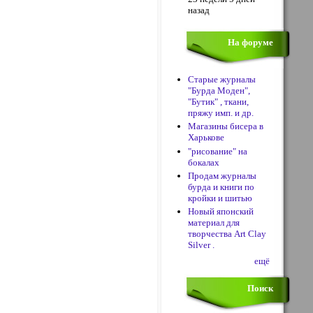
назад
На форуме
Старые журналы
"Бурда Моден",
"Бутик" , ткани,
пряжу имп. и др.
Магазины бисера в
Харькове
"рисование" на
бокалах
Продам журналы
бурда и книги по
кройки и шитью
Новый японский
материал для
творчества Art Clay
Silver .
ещё
Поиск