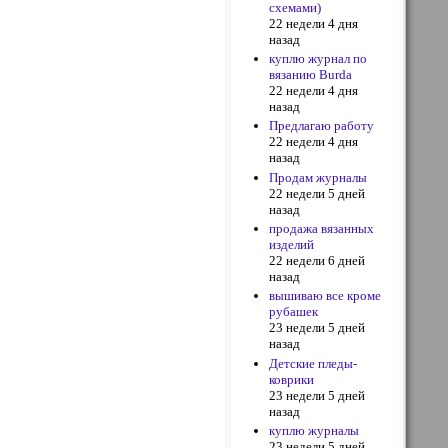
схемами)
22 недели 4 дня
назад
куплю журнал по
вязанию Burda
22 недели 4 дня
назад
Предлагаю работу
22 недели 4 дня
назад
Продам журналы
22 недели 5 дней
назад
продажа вязанных
изделий
22 недели 6 дней
назад
вышиваю все кроме
рубашек
23 недели 5 дней
назад
Детские пледы-
коврики
23 недели 5 дней
назад
куплю журналы
23 недели 5 дней