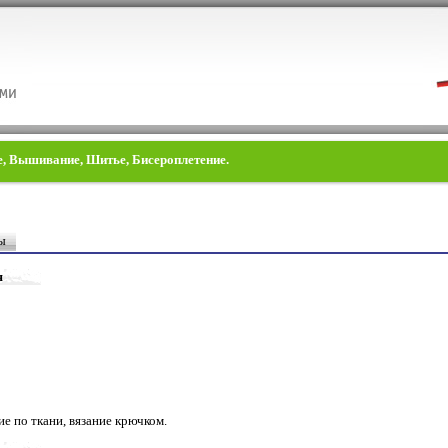
ие, Вышивание, Шитье, Бисероплетение.
ы
я
е по ткани, вязание крючком.