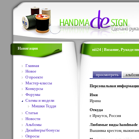
Навигация
nii24 | Вязание, Рукодел
Главная
Новое
просмотреть
альбом
О проекте
Мастер-классы
Персональная информаци
Конкурсы
Форумы
Имя
Схемы и модели
Ирина
Мишки Тедди
Откуда
Статьи
г. Иркутск, Россия
Новости
Альбомы
Любимые виды handmade
Дизайнеры/бонусы
Вышивка крестом, выжигани
Опросы