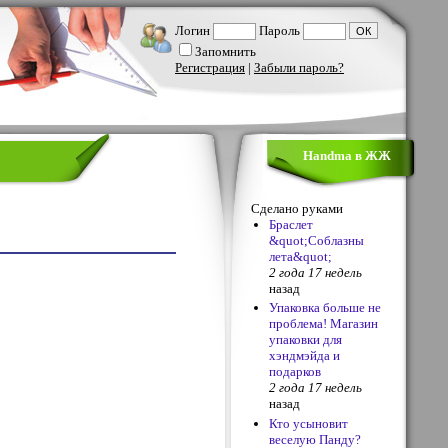
Логин
Пароль
Запомнить
Регистрация
|
Забыли пароль?
Handma в ЖЖ
Сделано руками
Браслет
&quot;Соблазны
лета&quot;
2 года 17 недель
назад
Упаковка больше не
проблема! Магазин
упаковки для
хэндмэйда и
подарков
2 года 17 недель
назад
Кто усыновит
веселую Панду?