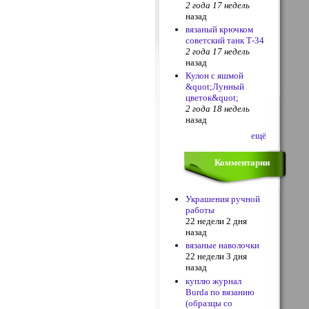
2 года 17 недель
назад
вязаный крючком
советский танк Т-34
2 года 17 недель
назад
Кулон с яшмой
&quot;Лунный
цветок&quot;
2 года 18 недель
назад
ещё
Комментарии
Украшения ручной
работы
22 недели 2 дня
назад
вязаные наволочки
22 недели 3 дня
назад
куплю журнал
Burda по вязанию
(образцы со