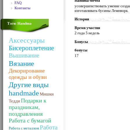
Handma-мечта
FAQ
усовершенствовать умение создав
Контакты
изготавливать бусины Лемпворк.
История
Тэги: Handma
Время участия
2 года 5 недель
Аксессуары
Бонусы
Бисероплетение
бонусы
Вышивание
17
Вязание
Декорирование
одежды и обуви
Другие виды
handmade
Мишки
Подарки к
Тедди
праздникам,
поздравления
Работа с бумагой
Работа
Работа с металлом