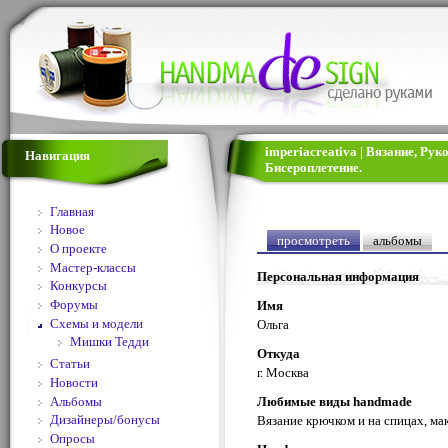
imperiacreativa | Вязание, Ру
Навигация
Бисероплетение.
Главная
Новое
просмотреть
альбомы
О проекте
Мастер-классы
Персональная информация
Конкурсы
Форумы
Имя
Схемы и модели
Ольга
Мишки Тедди
Откуда
Статьи
г. Москва
Новости
Альбомы
Любимые виды handmade
Дизайнеры/бонусы
Вязание крючком и на спицах, ма
Опросы