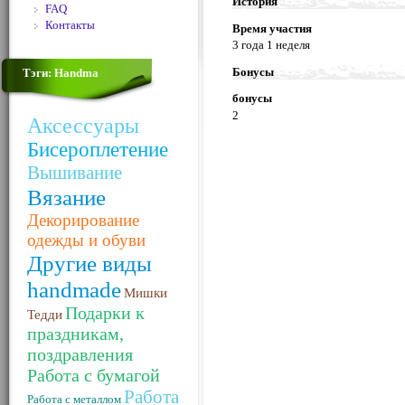
История
FAQ
Контакты
Время участия
3 года 1 неделя
Бонусы
Тэги: Handma
бонусы
2
Аксессуары
Бисероплетение
Вышивание
Вязание
Декорирование
одежды и обуви
Другие виды
handmade
Мишки
Подарки к
Тедди
праздникам,
поздравления
Работа с бумагой
Работа
Работа с металлом