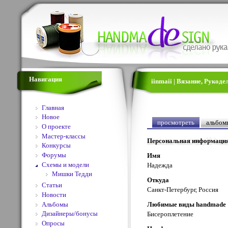
Навигация
iinmaii | Вязание, Рукод
Главная
Новое
просмотреть
альбом
О проекте
Мастер-классы
Персональная информаци
Конкурсы
Форумы
Имя
Схемы и модели
Надежда
Мишки Тедди
Откуда
Статьи
Санкт-Петербург, Россия
Новости
Альбомы
Любимые виды handmade
Дизайнеры/бонусы
Бисероплетение
Опросы