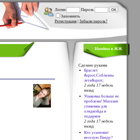
Логин
Пароль
Запомнить
Регистрация
|
Забыли пароль?
Handma в ЖЖ
Сделано руками
Браслет
&quot;Соблазны
лета&quot;
2 года 17 недель
назад
Упаковка больше не
проблема! Магазин
упаковки для
хэндмэйда и
подарков
2 года 17 недель
назад
Кто усыновит
веселую Панду?