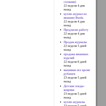
схемами)
22 недели 4 дня
назад
куплю журнал по
вязанию Burda
22 недели 4 дня
назад
Предлагаю работу
22 недели 4 дня
назад
Продам журналы
22 недели 5 дней
назад
продажа вязанных
изделий
22 недели 6 дней
назад
вышиваю все кроме
рубашек
23 недели 5 дней
назад
Детские пледы-
коврики
23 недели 5 дней
назад
куплю журналы
23 недели 5 дней