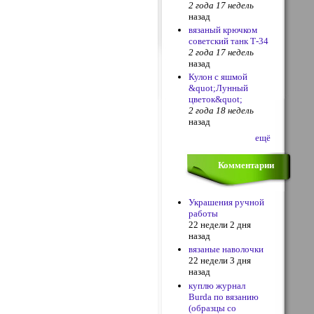
2 года 17 недель
назад
вязаный крючком
советский танк Т-34
2 года 17 недель
назад
Кулон с яшмой
&quot;Лунный
цветок&quot;
2 года 18 недель
назад
ещё
Комментарии
Украшения ручной
работы
22 недели 2 дня
назад
вязаные наволочки
22 недели 3 дня
назад
куплю журнал
Burda по вязанию
(образцы со