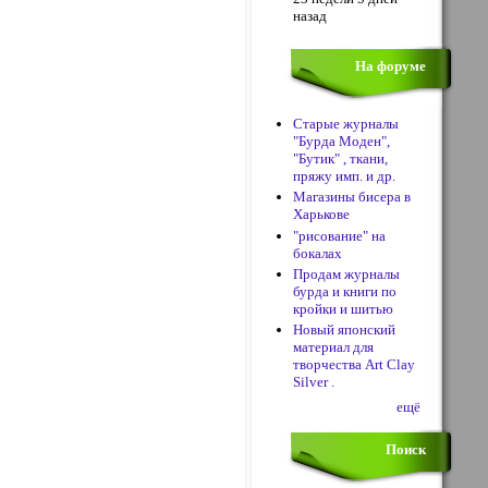
назад
На форуме
Старые журналы
"Бурда Моден",
"Бутик" , ткани,
пряжу имп. и др.
Магазины бисера в
Харькове
"рисование" на
бокалах
Продам журналы
бурда и книги по
кройки и шитью
Новый японский
материал для
творчества Art Clay
Silver .
ещё
Поиск