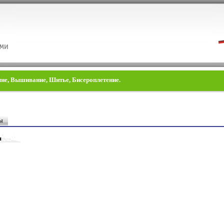
елие, Вышивание, Шитье, Бисероплетение.
ы
я