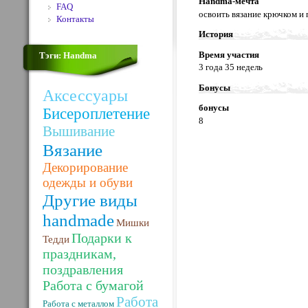
Handma-мечта
FAQ
освоить вязание крючком и
Контакты
История
Время участия
Тэги: Handma
3 года 35 недель
Бонусы
Аксессуары
бонусы
Бисероплетение
8
Вышивание
Вязание
Декорирование
одежды и обуви
Другие виды
handmade
Мишки
Подарки к
Тедди
праздникам,
поздравления
Работа с бумагой
Работа
Работа с металлом