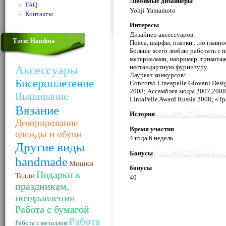
Любимые дизайнеры
FAQ
Yohji Yamamoto
Контакты
Интересы
Дизайнер аксессуаров.
Тэги: Handma
Пояса, шарфы, платки....но главно
Больше всего люблю работать с н
материалами, например, трикота
нестандартную фурнитуру.
Аксессуары
Лауреат конкурсов:
Бисероплетение
Concorso Lineapelle Giovani Desi
2008; Ассамблея моды 2007,2008;
Вышивание
LiniaPelle Award Russia 2008; «
Вязание
История
Декорирование
Время участия
одежды и обуви
4 года 6 недель
Другие виды
Бонусы
handmade
Мишки
бонусы
Подарки к
Тедди
40
праздникам,
поздравления
Работа с бумагой
Работа
Работа с металлом