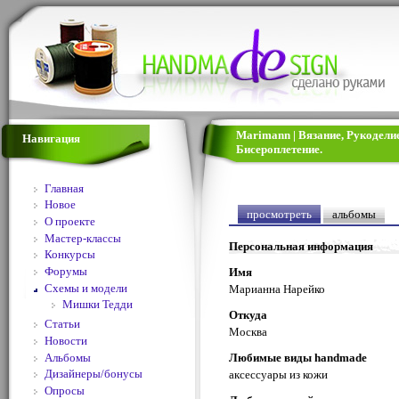
Marimann | Вязание, Рукодели
Навигация
Бисероплетение.
Главная
Новое
просмотреть
альбомы
О проекте
Мастер-классы
Персональная информация
Конкурсы
Форумы
Имя
Схемы и модели
Марианна Нарейко
Мишки Тедди
Откуда
Статьи
Москва
Новости
Альбомы
Любимые виды handmade
Дизайнеры/бонусы
аксессуары из кожи
Опросы