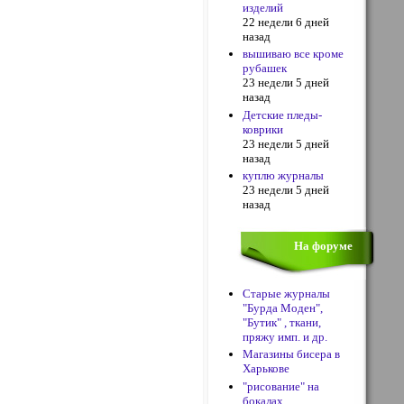
изделий
22 недели 6 дней
назад
вышиваю все кроме
рубашек
23 недели 5 дней
назад
Детские пледы-
коврики
23 недели 5 дней
назад
куплю журналы
23 недели 5 дней
назад
На форуме
Старые журналы
"Бурда Моден",
"Бутик" , ткани,
пряжу имп. и др.
Магазины бисера в
Харькове
"рисование" на
бокалах