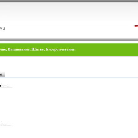
елие, Вышивание, Шитье, Бисероплетение.
ы
я