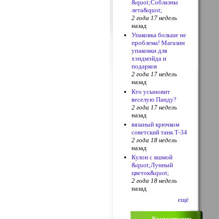
&quot;Соблазны
лета&quot;
2 года 17 недель
назад
Упаковка больше не
проблема! Магазин
упаковки для
хэндмэйда и
подарков
2 года 17 недель
назад
Кто усыновит
веселую Панду?
2 года 17 недель
назад
вязаный крючком
советский танк Т-34
2 года 18 недель
назад
Кулон с яшмой
&quot;Лунный
цветок&quot;
2 года 18 недель
назад
ещё
Комментарии