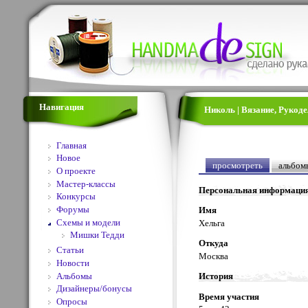
Навигация
Николь | Вязание, Рукод
Главная
Новое
просмотреть
альбом
О проекте
Мастер-классы
Персональная информаци
Конкурсы
Форумы
Имя
Схемы и модели
Хельга
Мишки Тедди
Откуда
Статьи
Москва
Новости
Альбомы
История
Дизайнеры/бонусы
Время участия
Опросы