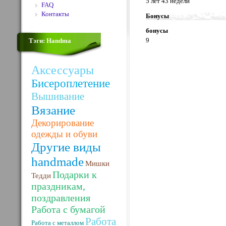
5 лет 43 недели
FAQ
Контакты
Бонусы
бонусы
9
Тэги: Handma
Аксессуары
Бисероплетение
Вышивание
Вязание
Декорирование
одежды и обуви
Другие виды
handmade
Мишки
Подарки к
Тедди
праздникам,
поздравления
Работа с бумагой
Работа
Работа с металлом