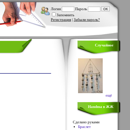
Логин
Пароль
Запомнить
Регистрация
|
Забыли пароль?
Случайное
ещё
Handma в ЖЖ
Сделано руками
Браслет