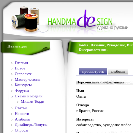
loidis | Вязание, Рукоделие, 
Навигация
Бисероплетение.
Главная
Новое
просмотреть
альбомы
О проекте
Мастер-классы
Персональная информация
Конкурсы
Форумы
Имя
Схемы и модели
Ольга
Мишки Тедди
Откуда
Статьи
г. Братск, Россия
Новости
Альбомы
Интересы
Дизайнеры/бонусы
собаководство, рукоделие любое
Опросы