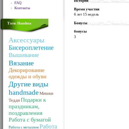
История
FAQ
Контакты
Время участия
6 лет 15 недель
Бонусы
Тэги: Handma
бонусы
3
Аксессуары
Бисероплетение
Вышивание
Вязание
Декорирование
одежды и обуви
Другие виды
handmade
Мишки
Подарки к
Тедди
праздникам,
поздравления
Работа с бумагой
Работа
Работа с металлом