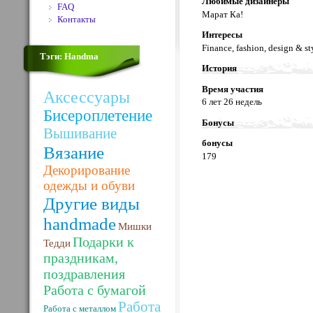
Любимые дизайнеры
FAQ
Марат Ка!
Контакты
Интересы
Finance, fashion, design & st
Тэги: Handma
История
Время участия
Аксессуары
6 лет 26 недель
Бисероплетение
Бонусы
Вышивание
бонусы
Вязание
179
Декорирование
одежды и обуви
Другие виды
handmade
Мишки
Подарки к
Тедди
праздникам,
поздравления
Работа с бумагой
Работа
Работа с металлом