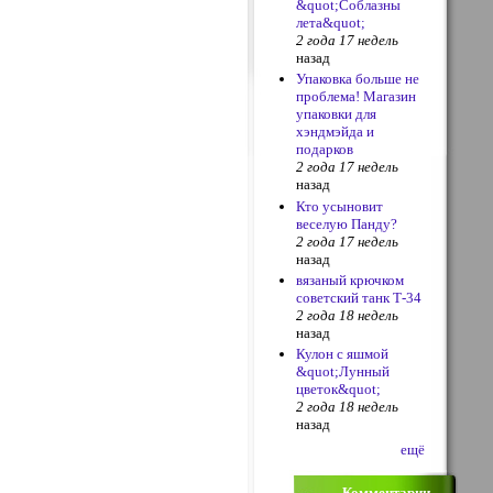
&quot;Соблазны
лета&quot;
2 года 17 недель
назад
Упаковка больше не
проблема! Магазин
упаковки для
хэндмэйда и
подарков
2 года 17 недель
назад
Кто усыновит
веселую Панду?
2 года 17 недель
назад
вязаный крючком
советский танк Т-34
2 года 18 недель
назад
Кулон с яшмой
&quot;Лунный
цветок&quot;
2 года 18 недель
назад
ещё
Комментарии