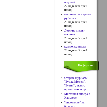
изделий
22 недели 6 дней
назад
вышиваю все кроме
рубашек
23 недели 5 дней
назад
Детские пледы-
коврики
23 недели 5 дней
назад
куплю журналы
23 недели 5 дней
назад
На форуме
Старые журналы
"Бурда Моден",
"Бутик" , ткани,
пряжу имп. и др.
Магазины бисера в
Харькове
"рисование" на
бокалах