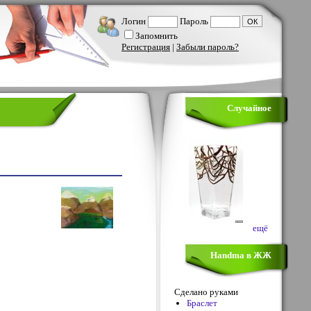
Логин
Пароль
Запомнить
Регистрация
|
Забыли пароль?
Случайное
ещё
Handma в ЖЖ
Сделано руками
Браслет