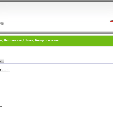
лие, Вышивание, Шитье, Бисероплетение.
ы
я
ом