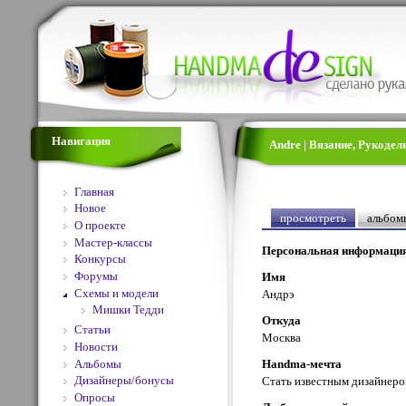
Навигация
Andre | Вязание, Рукоде
Главная
Новое
просмотреть
альбом
О проекте
Мастер-классы
Персональная информаци
Конкурсы
Форумы
Имя
Схемы и модели
Андрэ
Мишки Тедди
Откуда
Статьи
Москва
Новости
Альбомы
Handma-мечта
Дизайнеры/бонусы
Стать известным дизайнер
Опросы