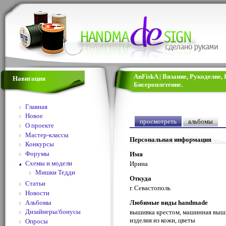
AnFiskA | Вязание, Рукоделие
Навигация
Бисероплетение.
Главная
Новое
просмотреть
альбомы
О проекте
Мастер-классы
Персональная информация
Конкурсы
Форумы
Имя
Схемы и модели
Ирина
Мишки Тедди
Откуда
Статьи
г. Севастополь
Новости
Альбомы
Любимые виды handmade
Дизайнеры/бонусы
вышивка крестом, машинная вышив
изделия из кожи, цветы
Опросы