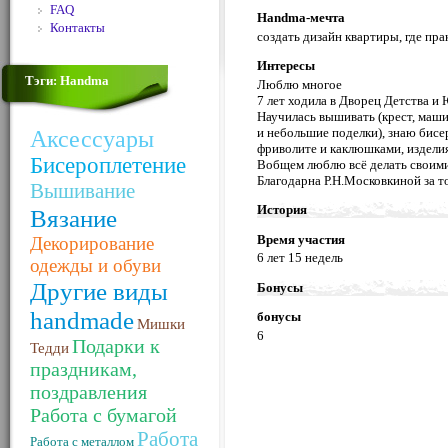
FAQ
Handma-мечта
Контакты
создать дизайн квартиры, где пр
Интересы
Тэги: Handma
Люблю многое
7 лет ходила в Дворец Детства и
Научилась вышивать (крест, маши
и небольшие поделки), знаю бисе
Аксессуары
фриволите и каклюшками, издели
Бисероплетение
Вобщем люблю всё делать своими
Благодарна Р.Н.Московкиной за то
Вышивание
История
Вязание
Время участия
Декорирование
6 лет 15 недель
одежды и обуви
Другие виды
Бонусы
handmade
бонусы
Мишки
6
Подарки к
Тедди
праздникам,
поздравления
Работа с бумагой
Работа
Работа с металлом