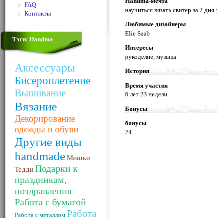
Handma-мечта
FAQ
научиться вязать свитер за 2 дня :
Контакты
Любимые дизайнеры
Elie Saab
Тэги: Handma
Интересы
рукоделие, музыка
Аксессуары
История
Бисероплетение
Время участия
Вышивание
6 лет 23 недели
Вязание
Бонусы
Декорирование
бонусы
одежды и обуви
24
Другие виды
handmade
Мишки
Подарки к
Тедди
праздникам,
поздравления
Работа с бумагой
Работа
Работа с металлом