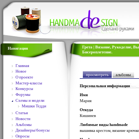
Грета | Вязание, Рукоделие, 
Навигация
Бисероплетение.
Главная
Новое
просмотреть
альбомы
О проекте
Мастер-классы
Персональная информация
Конкурсы
Форумы
Имя
Схемы и модели
Мария
Мишки Тедди
Откуда
Статьи
Кишинев
Новости
Альбомы
Любимые виды handmade
Дизайнеры/бонусы
вышивка крестом, вязание крючк
Опросы