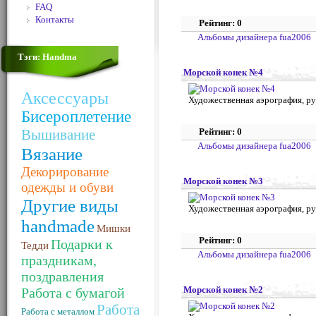
FAQ
Контакты
Рейтинг: 0
Альбомы дизайнера fua2006
Тэги: Handma
Морской конек №4
Аксессуары
Художественная аэрография, ру
Бисероплетение
Вышивание
Рейтинг: 0
Альбомы дизайнера fua2006
Вязание
Декорирование
Морской конек №3
одежды и обуви
Другие виды
Художественная аэрография, ру
handmade
Мишки
Рейтинг: 0
Подарки к
Тедди
Альбомы дизайнера fua2006
праздникам,
поздравления
Морской конек №2
Работа с бумагой
Работа
Работа с металлом