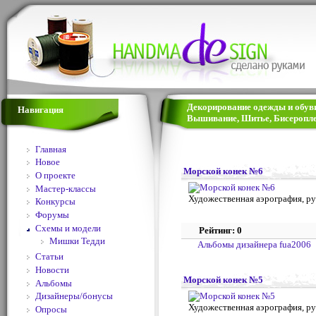
Декорирование одежды и обуви 
Навигация
Вышивание, Шитье, Бисеропле
Главная
Новое
Морской конек №6
О проекте
Мастер-классы
Художественная аэрография, ру
Конкурсы
Форумы
Схемы и модели
Рейтинг: 0
Мишки Тедди
Альбомы дизайнера fua2006
Статьи
Новости
Морской конек №5
Альбомы
Дизайнеры/бонусы
Художественная аэрография, ру
Опросы