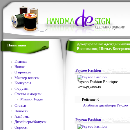
Декорирование одежды и обуви 
Навигация
Вышивание, Шитье, Бисеропле
Главная
Новое
Psyzoo Fashion
О проекте
Мастер-классы
Psyzoo Fashion Boutique
Конкурсы
www.psyzoo.ru
Форумы
Схемы и модели
Мишки Тедди
Рейтинг: 0
Альбомы дизайнера Psyzoo
Статьи
Новости
Альбомы
Psyzoo Fashion
Дизайнеры/бонусы
Опросы