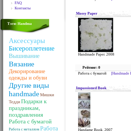
FAQ
Контакты
Mossy Paper
Тэги: Handma
Аксессуары
Бисероплетение
Handmade Paper. 2008
Вышивание
Вязание
Рейтинг: 0
Декорирование
Работа с бумагой
[Handmade 
одежды и обуви
Другие виды
Impassioned Book
handmade
Мишки
Подарки к
Тедди
праздникам,
поздравления
Работа с бумагой
Работа
Работа с металлом
Handame Book. 2007