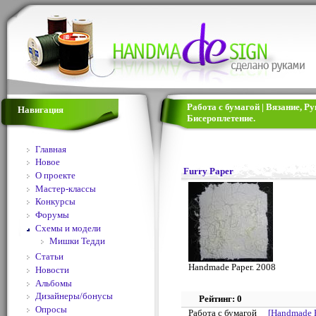
Работа с бумагой | Вязание, 
Навигация
Бисероплетение.
Главная
Новое
Furry Paper
О проекте
Мастер-классы
Конкурсы
Форумы
Схемы и модели
Мишки Тедди
Статьи
Handmade Paper. 2008
Новости
Альбомы
Дизайнеры/бонусы
Рейтинг: 0
Опросы
Работа с бумагой
[Handmade 