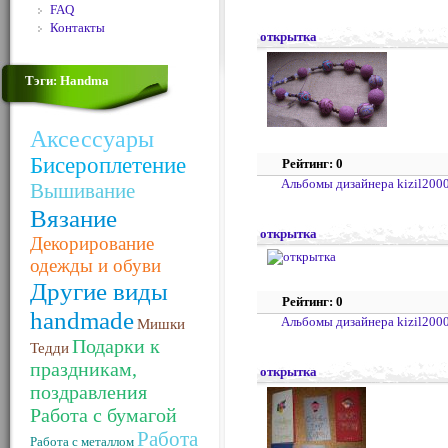
FAQ
Контакты
открытка
Тэги: Handma
Аксессуары
Бисероплетение
Рейтинг: 0
Альбомы дизайнера kizil200
Вышивание
Вязание
открытка
Декорирование
одежды и обуви
Другие виды
Рейтинг: 0
handmade
Альбомы дизайнера kizil200
Мишки
Подарки к
Тедди
праздникам,
открытка
поздравления
Работа с бумагой
Работа
Работа с металлом