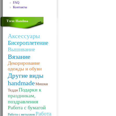
FAQ
Контакты
Тэги: Handma
Аксессуары
Бисероплетение
Вышивание
Вязание
Декорирование
одежды и обуви
Другие виды
handmade
Мишки
Подарки к
Тедди
праздникам,
поздравления
Работа с бумагой
Работа
Работа с металлом