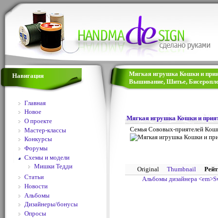
Мягкая игрушка Кошки и прият
Навигация
Вышивание, Шитье, Бисеропле
Главная
Новое
Мягкая игрушка Кошки и прия
О проекте
Семья Сововых-приятелей Кош
Мастер-классы
Конкурсы
Форумы
Схемы и модели
Мишки Тедди
Original
Thumbnail
Рейт
Статьи
Альбомы дизайнера <em>S
Новости
Альбомы
Дизайнеры/бонусы
Опросы