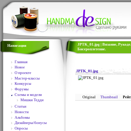
JPTK_01.jpg | Вязание, Рукод
Навигация
Бисероплетение.
Главная
Новое
JPTK_01.jpg
О проекте
Мастер-классы
Конкурсы
Форумы
Схемы и модели
Original
Thumbnail
Рейт
Мишки Тедди
Статьи
Новости
Альбомы
Дизайнеры/бонусы
Опросы