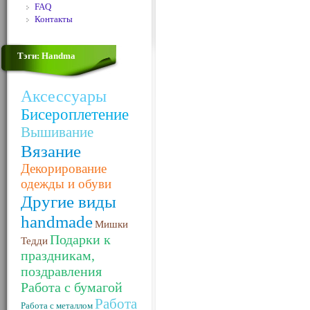
FAQ
Контакты
Тэги: Handma
Аксессуары
Бисероплетение
Вышивание
Вязание
Декорирование
одежды и обуви
Другие виды
handmade
Мишки
Подарки к
Тедди
праздникам,
поздравления
Работа с бумагой
Работа
Работа с металлом