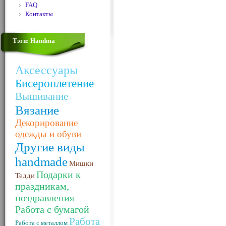
FAQ
Контакты
Тэги: Handma
Аксессуары
Бисероплетение
Вышивание
Вязание
Декорирование
одежды и обуви
Другие виды
handmade
Мишки
Подарки к
Тедди
праздникам,
поздравления
Работа с бумагой
Работа
Работа с металлом