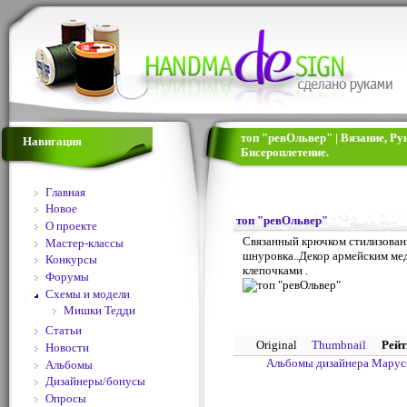
топ "ревОльвер" | Вязание, Р
Навигация
Бисероплетение.
Главная
Новое
топ "ревОльвер"
О проекте
Связанный крючком стилизованн
Мастер-классы
шнуровка..Декор армейским мед
Конкурсы
клепочками .
Форумы
Схемы и модели
Мишки Тедди
Статьи
Original
Thumbnail
Рейт
Новости
Альбомы дизайнера Марус
Альбомы
Дизайнеры/бонусы
Опросы