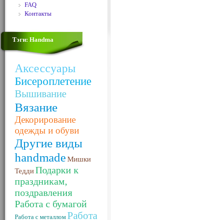
FAQ
Контакты
Тэги: Handma
Аксессуары
Бисероплетение
Вышивание
Вязание
Декорирование
одежды и обуви
Другие виды
handmade
Мишки
Подарки к
Тедди
праздникам,
поздравления
Работа с бумагой
Работа
Работа с металлом