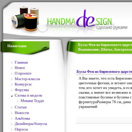
Бусы Фея из бирюзового царств
Навигация
Вышивание, Шитье, Бисеропле
Главная
Новое
Бусы Фея из бирюзового царст
О проекте
А Вы знаете, что есть Бирюзов
Мастер-классы
цветочные феечки, и летают они
Конкурсы
тем, кто хочет их увидеть, и ес
Форумы
сказки, а значит все возможно 
Схемы и модели
пластиковые бусины и бусины с
Мишки Тедди
фурнитураРазмеры 76 см, дина 
украшений
Статьи
Новости
Альбомы
Дизайнеры/бонусы
Опросы