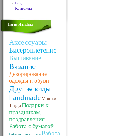
FAQ
Контакты
Тэги: Handma
Аксессуары
Бисероплетение
Вышивание
Вязание
Декорирование
одежды и обуви
Другие виды
handmade
Мишки
Подарки к
Тедди
праздникам,
поздравления
Работа с бумагой
Работа
Работа с металлом