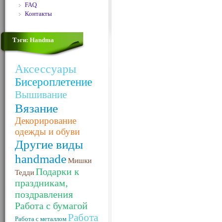
FAQ
Контакты
Тэги: Handma
Аксессуары
Бисероплетение
Вышивание
Вязание
Декорирование
одежды и обуви
Другие виды
handmade
Мишки
Подарки к
Тедди
праздникам,
поздравления
Работа с бумагой
Работа
Работа с металлом