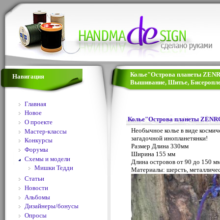
Колье"Острова планеты ZENRO
Навигация
Вышивание, Шитье, Бисеропле
Главная
Новое
Колье"Острова планеты ZENR
О проекте
Необычное колье в виде косми
Мастер-классы
загадочной инопланетянки!
Конкурсы
Размер Длина 330мм
Форумы
Ширина 155 мм
Схемы и модели
Длина островов от 90 до 150 м
Мишки Тедди
Материалы: шерсть, металличе
Статьи
Новости
Альбомы
Дизайнеры/бонусы
Опросы