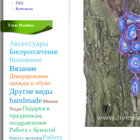
FAQ
Контакты
Тэги: Handma
Аксессуары
Бисероплетение
Вышивание
Вязание
Декорирование
одежды и обуви
Другие виды
handmade
Мишки
Подарки к
Тедди
праздникам,
поздравления
Работа с бумагой
Работа
Работа с металлом