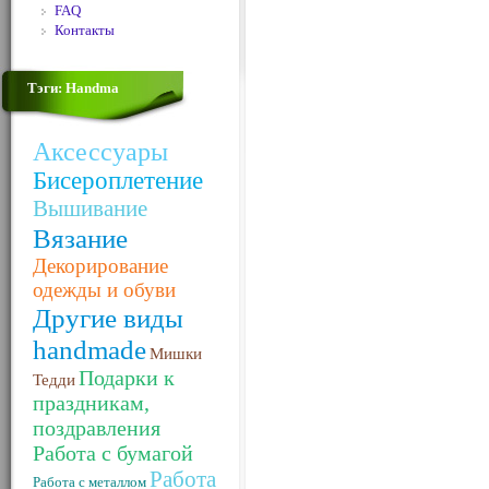
FAQ
Контакты
Тэги: Handma
Аксессуары
Бисероплетение
Вышивание
Вязание
Декорирование
одежды и обуви
Другие виды
handmade
Мишки
Подарки к
Тедди
праздникам,
поздравления
Работа с бумагой
Работа
Работа с металлом