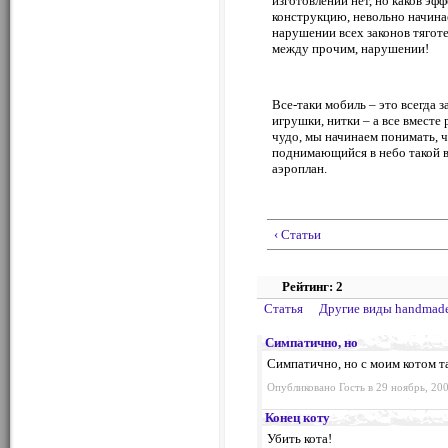
изготовлении нет, но каков эфф
конструкцию, невольно начина
нарушении всех законов тягот
между прочим, нарушении!
Все-таки мобиль – это всегда з
игрушки, нитки – а все вместе 
чудо, мы начинаем понимать, 
поднимающийся в небо такой ве
аэроплан.
‹ Статьи
Рейтинг: 2
Статья
Другие виды handmad
Симпатично, но
Симпатично, но с моим котом т
Опубликовано Гость в 29 ноябрь, 200
Конец коту
Убить кота!