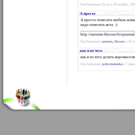
Опубликовано Гость в 29 ноябрь, 200
А просто
А просто повесить мобиль повы
надо повесить кота. :)
_________________________
http://autumn-flavour.livejourna
Опубликовано
autumn_flavour
в 29 н
как и из чего
как и из чего делать коромысел
Опубликовано
polyvitaminka
в 7 янва