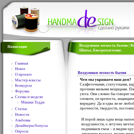
Воздушная легкость бытия | В
Навигация
Шитье, Бисероплетение.
Главная
Новое
Воздушная легкость бытия
О проекте
Чем мы украшаем наш дом?
Мастер-классы
Салфеточками, статуэтками, ка
Конкурсы
прочими милыми вещицами. Пл
Форумы
уюта. Они словно бы говорят на
Схемы и модели
спокоен, он крепость, защищаю
Мишки Тедди
впридачу. Да и едва ли не любо
прочности, твердости, постоянс
Статьи
Новости
И порой лишь одна вещь напоми
Альбомы
воздушности, о летучих мечта
Дизайнеры/бонусы
поднимаем глаза – и видим хр
Опросы
движение воздуха, видим лет