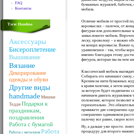
FAQ
бумажных журавлей, бабочек, 
Контакты
мобиль.
Отличие мобиля от простой по
Тэги: Handma
коромыслах – палочек, от конц
фигурки или дополнительные к
замысловатее мобиль. Впрочем
Аксессуары
леску, проволоку – а можно об
на концах коромысла. Важно о
Бисероплетение
уравновешен – так, чтобы кор
именно благодаря этому дости
Вышивание
фигурок, которые вы на нем за
Вязание
Классический мобиль выглядит 
Декорирование
Собирать его начинают снизу,
одежды и обуви
Крепим на нити бумажных жур
Другие виды
к краям палочки, а затем закр
за которую будет подвешено с
handmade
начинаем двигать журавликов т
Мишки
положение, которое позволит 
Подарки к
Тедди
горизонтально. Это обязательн
праздникам,
привяжете две совершенно од
совершенно одинаковом рассто
поздравления
палочку все равно, скорее всего
Работа с бумагой
Ну, а дальше уже просто: пов
Работа
процедуру для второго нижнего
Работа с металлом