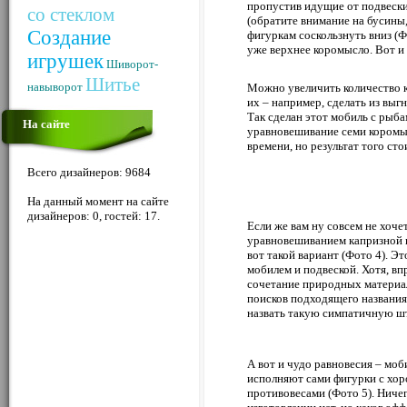
пропустив идущие от подвески
со стеклом
(обратите внимание на бусины
Создание
фигуркам соскользнуть вниз (
уже верхнее коромысло. Вот и 
игрушек
Шиворот-
Шитье
навыворот
Можно увеличить количество 
их – например, сделать из выг
Так сделан этот мобиль с рыба
На сайте
уравновешивание семи коромы
времени, но результат того сто
Всего дизайнеров: 9684
На данный момент на сайте
дизайнеров: 0, гостей: 17.
Если же вам ну совсем не хочет
уравновешиванием капризной 
вот такой вариант (Фото 4). Э
мобилем и подвеской. Хотя, вп
сочетание природных материал
поисков подходящего названия –
назвать такую симпатичную ш
А вот и чудо равновесия – моб
исполняют сами фигурки с х
противовесами (Фото 5). Ничег