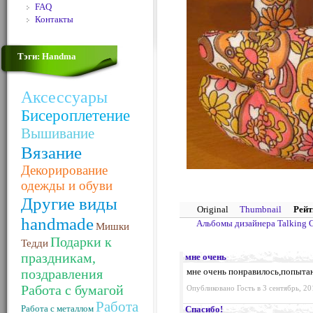
FAQ
Контакты
Тэги: Handma
Аксессуары
Бисероплетение
Вышивание
Вязание
Декорирование
одежды и обуви
Другие виды
Original
Thumbnail
Рейт
handmade
Альбомы дизайнера Talking 
Мишки
Подарки к
Тедди
праздникам,
мне очень
поздравления
мне очень понравилось,попытаю
Работа с бумагой
Опубликовано Гость в 3 сентябрь, 20
Работа
Работа с металлом
Спасибо!