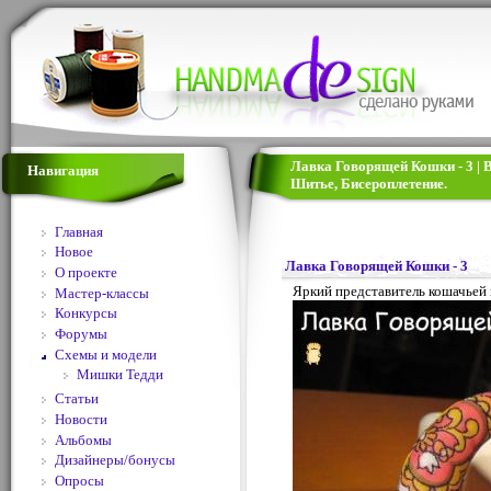
Лавка Говорящей Кошки - 3 | 
Навигация
Шитье, Бисероплетение.
Главная
Новое
Лавка Говорящей Кошки - 3
О проекте
Яркий представитель кошачьей 
Мастер-классы
Конкурсы
Форумы
Схемы и модели
Мишки Тедди
Статьи
Новости
Альбомы
Дизайнеры/бонусы
Опросы