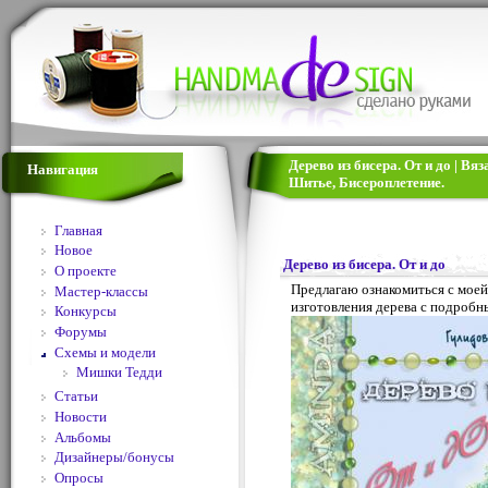
Дерево из бисера. От и до | В
Навигация
Шитье, Бисероплетение.
Главная
Новое
Дерево из бисера. От и до
О проекте
Предлагаю ознакомиться с моей
Мастер-классы
изготовления дерева с подроб
Конкурсы
Форумы
Схемы и модели
Мишки Тедди
Статьи
Новости
Альбомы
Дизайнеры/бонусы
Опросы