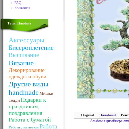
FAQ
Контакты
Тэги: Handma
Аксессуары
Бисероплетение
Вышивание
Вязание
Декорирование
одежды и обуви
Другие виды
handmade
Мишки
Подарки к
Тедди
праздникам,
поздравления
Original
Thumbnail
Рейт
Работа с бумагой
Альбомы дизайнера am
Работа
Работа с металлом