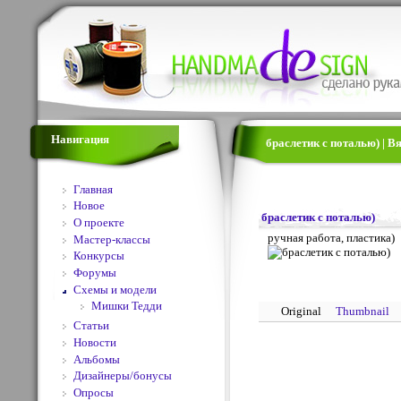
Навигация
браслетик с поталью) | В
Главная
Новое
браслетик с поталью)
О проекте
ручная работа, пластика)
Мастер-классы
Конкурсы
Форумы
Схемы и модели
Мишки Тедди
Original
Thumbnail
Статьи
Новости
Альбомы
Дизайнеры/бонусы
Опросы