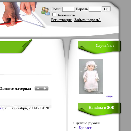
Логин
Пароль
Запомнить
Регистрация
|
Забыли пароль?
Случайное
Оцените материал
ещё
Handma в ЖЖ
xa
в 11 сентябрь, 2009 - 19:20.
Сделано руками
Браслет