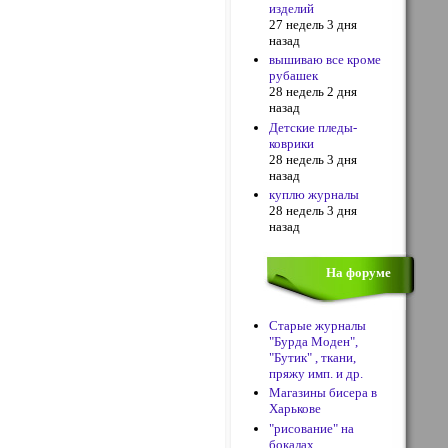
изделий
27 недель 3 дня
назад
вышиваю все кроме
рубашек
28 недель 2 дня
назад
Детские пледы-
коврики
28 недель 3 дня
назад
куплю журналы
28 недель 3 дня
назад
На форуме
Старые журналы
"Бурда Моден",
"Бутик" , ткани,
пряжу имп. и др.
Магазины бисера в
Харькове
"рисование" на
бокалах