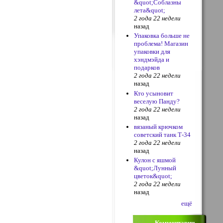
&quot;Соблазны
лета&quot;
2 года 22 недели
назад
Упаковка больше не
проблема! Магазин
упаковки для
хэндмэйда и
подарков
2 года 22 недели
назад
Кто усыновит
веселую Панду?
2 года 22 недели
назад
вязаный крючком
советский танк Т-34
2 года 22 недели
назад
Кулон с яшмой
&quot;Лунный
цветок&quot;
2 года 22 недели
назад
ещё
Комментарии