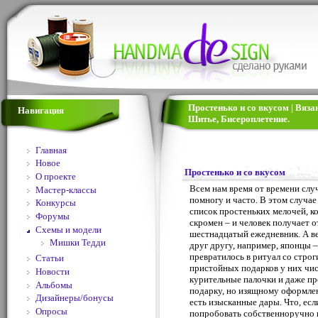
Простенько и со вкусом | Вяза
Навигация
Шитье, Бисероплетение.
Главная
Новое
Простенько и со вкусом
О проекте
Всем нам время от времени случ
Мастер-классы
помногу и часто. В этом случа
Конкурсы
список простеньких мелочей, к
Форумы
скромен – и человек получает 
Схемы и модели
шестнадцатый ежедневник. А вед
Мишки Тедди
друг другу, например, японцы –
превратилось в ритуал со стро
Статьи
пристойных подарков у них чис
Новости
курительные палочки и даже пр
Альбомы
подарку, но изящному оформлен
Дизайнеры/бонусы
есть изысканные дары. Что, ес
Опросы
попробовать собственноручно и