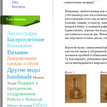
FAQ
симпатичные вещицы?
Контакты
Например, любительнице или 
собственноручно изготовленно
изготовлении этого масла ниче
Тэги: Handma
базилик, тимьян, эстрагон, лав
кладем в банку и заливаем ра
Единственно, хорошо бы подсу
Аксессуары
настаиваться недели две. Изюм
мы перельем готовое масло, о
Бисероплетение
Вышивание
Берем бутылку симпатичной фо
Вязание
клетчатой ткани и оборванной п
затыкаем пробкой и обматывае
Декорирование
3). Как вариант, добавляем пр
одежды и обуви
затем выкладываем в широког
Другие виды
Фото 1
Фото
handmade
Мишки
Подарки к
Тедди
праздникам,
поздравления
Работа с бумагой
Работа
Работа с металлом