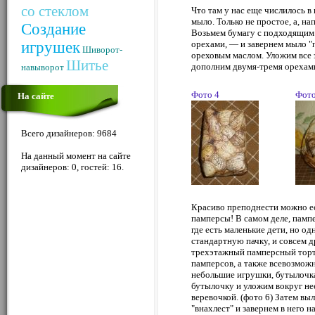
со стеклом
Что там у нас еще числилось в
мыло. Только не простое, а, н
Создание
Возьмем бумагу с подходящим 
игрушек
орехами, — и завернем мыло "п
Шиворот-
ореховым маслом. Уложим все 
Шитье
дополним двумя-тремя орехами
навыворот
Фото 4
Фото
На сайте
Всего дизайнеров: 9684
На данный момент на сайте
дизайнеров: 0, гостей: 16.
Красиво преподнести можно есл
памперсы! В самом деле, памп
где есть маленькие дети, но о
стандартную пачку, и совсем д
трехэтажный памперсный торт.
памперсов, а также всевозмож
небольшие игрушки, бутылочка
бутылочку и уложим вокруг не
веревочкой. (фото 6) Затем в
"внахлест" и завернем в него 