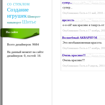
супер...
со стеклом
супер...
Создание
Опубликовано Гость в 11 май, 2010 -
игрушек
Шиворот-
прелесть
Шитье
навыворот
о-о-ой! как красиво я тащусь о
Опубликовано Гость в 17 ноябрь, 201
На сайте
Волшебный АКВАРИУМ
Это необыкновенная красота.
Всего дизайнеров: 9684
Опубликовано Гость в 17 ноябрь, 201
На данный момент на сайте
Очень красиво!!!
дизайнеров: 0, гостей: 16.
Очень красиво!!!
Опубликовано Гость в 9 апрель, 2011