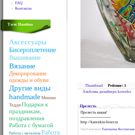
FAQ
Контакты
Тэги: Handma
Аксессуары
Бисероплетение
Вышивание
Вязание
Декорирование
одежды и обуви
Thumbnail
Рейтинг: 1
Другие виды
Альбомы дизайнера kosenko
handmade
Мишки
Подарки к
Тедди
Прелесть
праздникам,
Прелесть какая!
поздравления
-------------------------
http://katenkin-biser.ru
Работа с бумагой
Опубликовано
Екатерина Костинская
Работа
Работа с металлом