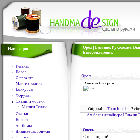
Орел | Вязание, Рукоделие, В
Навигация
Бисероплетение.
Главная
Новое
Орел
О проекте
Вышита бисером
Мастер-классы
Конкурсы
Форумы
Схемы и модели
Мишки Тедди
Original
Thumbnail
Рейт
Статьи
Альбомы дизайнера Юльчик 
Новости
Альбомы
Очень
Дизайнеры/бонусы
Очень хорош!
Опросы